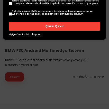
Tanıtım, pazarlama, reklam ve benzeri amaçlarla tarafıma ticari elektronik ileti gönderilmesine
Elektronik Ticari İleti Aydınlatma Metni
izin veriyorum.
'ni okudum onay veriyorum.
KVKK kapsamında tarafınızca korunmasını, sms ve
Paylaştığım bilgilerin
WhatsApp üzerinden bilgilendirmeleri almayı
kabul ediyorum.
Çarkı Çevir
Kişiye özel indirim kuponu.
BMW F30 Android Multimedya Sistemi
Bmw F30 araçlarda android sistemler yavaş yavaş NBT
sisteminin yerini alıyor.
Devamı
24/09/2019
21:22