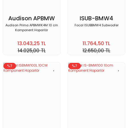
Audison APBMW
ISUB-BMW4
K4M
Audison Prima APBMWK4M 10 cm
Focal ISUBBMW4 Subwoofer
Komponent Hoparlör
13.043,25 TL
11.764,50 TL
14.025,00 TL
12.650,00 TL
%7
%7