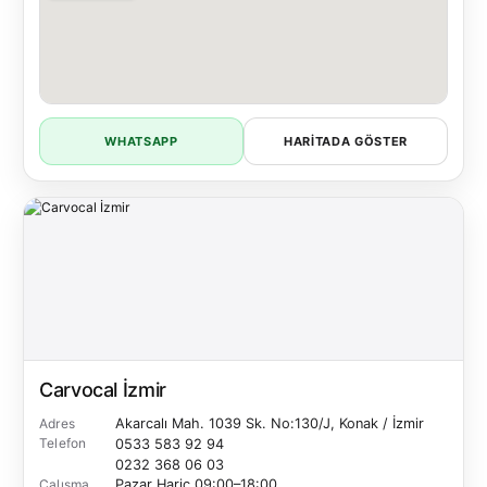
WHATSAPP
HARITADA GÖSTER
Carvocal İzmir
Adres
Akarcalı Mah. 1039 Sk. No:130/J, Konak / İzmir
Telefon
0533 583 92 94
0232 368 06 03
Çalışma
Pazar Hariç
09:00–18:00