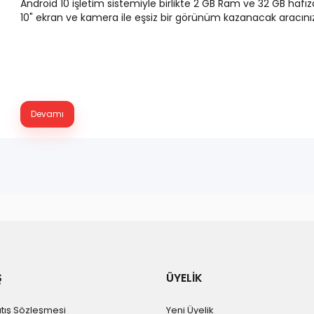
Android 10 işletim sistemiyle birlikte 2 GB Ram ve 32 GB hafız
10" ekran ve kamera ile eşsiz bir görünüm kazanacak aracını
Devamı
Ş
ÜYELİK
atış Sözleşmesi
Yeni Üyelik