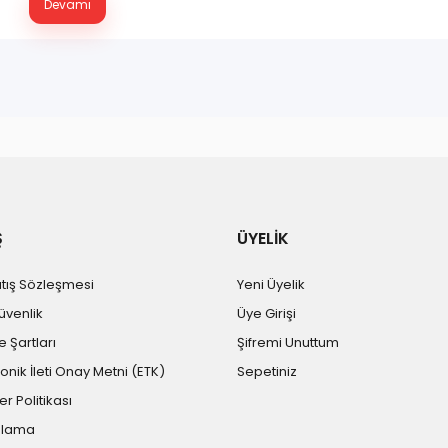
Devamı
Ş
ÜYELİK
atış Sözleşmesi
Yeni Üyelik
Güvenlik
Üye Girişi
e Şartları
Şifremi Unuttum
ronik İleti Onay Metni (ETK)
Sepetiniz
er Politikası
plama