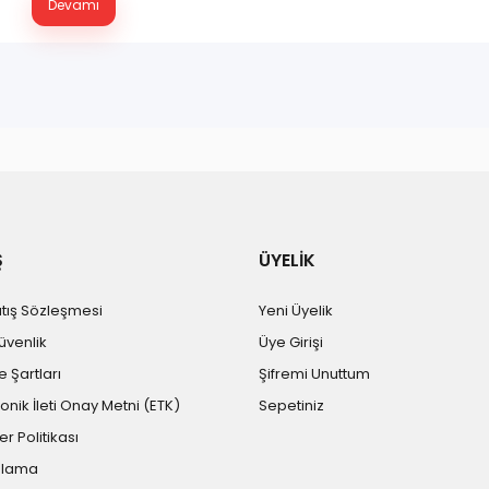
Devamı
Ş
ÜYELİK
atış Sözleşmesi
Yeni Üyelik
Güvenlik
Üye Girişi
e Şartları
Şifremi Unuttum
ronik İleti Onay Metni (ETK)
Sepetiniz
er Politikası
plama