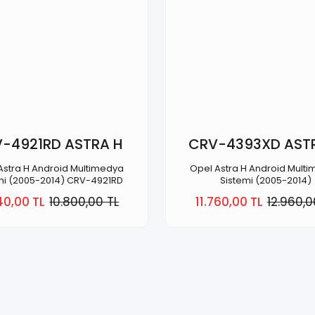
-4921RD ASTRA H
CRV-4393XD AST
Astra H Android Multimedya
Opel Astra H Android Mult
mi (2005-2014) CRV-4921RD
Sistemi (2005-2014)
40,00 TL
10.800,00 TL
11.760,00 TL
12.960,0