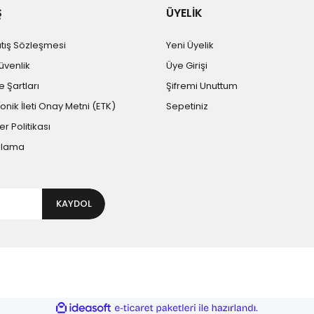
Ş
ÜYELİK
atış Sözleşmesi
Yeni Üyelik
Güvenlik
Üye Girişi
e Şartları
Şifremi Unuttum
ronik İleti Onay Metni (ETK)
Sepetiniz
er Politikası
plama
KAYDOL
ile
ideasoft
e-