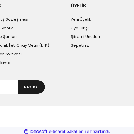
Ş
ÜYELİK
atış Sözleşmesi
Yeni Üyelik
Güvenlik
Üye Girişi
e Şartları
Şifremi Unuttum
ronik İleti Onay Metni (ETK)
Sepetiniz
er Politikası
plama
KAYDOL
ile
ideasoft
e-