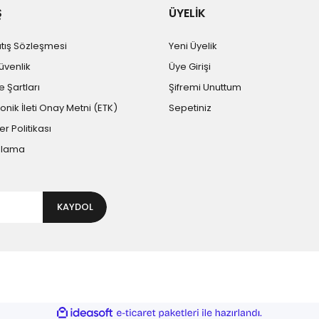
Ş
ÜYELİK
atış Sözleşmesi
Yeni Üyelik
Güvenlik
Üye Girişi
e Şartları
Şifremi Unuttum
ronik İleti Onay Metni (ETK)
Sepetiniz
er Politikası
plama
KAYDOL
ile
ideasoft
e-