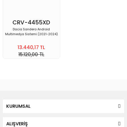
CRV-4455XD
SANDERO
Dacia Sandero Android
Multimedya Sistemi (2021-2024)
13.440,17 TL
15.120,00 TL
KURUMSAL
ALIŞVERİŞ