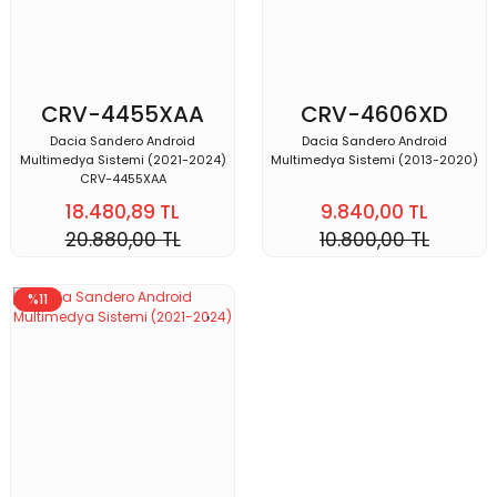
CRV-4455XAA
CRV-4606XD
SANDERO
SANDERO
Dacia Sandero Android
Dacia Sandero Android
Multimedya Sistemi (2021-2024)
Multimedya Sistemi (2013-2020)
CRV-4455XAA
18.480,89 TL
9.840,00 TL
20.880,00 TL
10.800,00 TL
%11