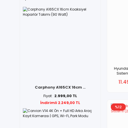
Hyundai
Siste
11.4
Carphony A165CX 16cm ...
Fiyat :
2.999,00 TL
İndirimli 2.249,00 TL
%12