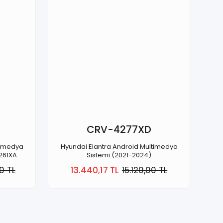
CRV-4277XD
timedya
Hyundai Elantra Android Multimedya
261XA
Sistemi (2021-2024)
0 TL
13.440,17 TL
15.120,00 TL