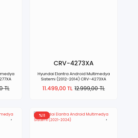
CRV-4273XA
timedya
Hyundai Elantra Android Multimedya
4277XA
Sistemi (2012-2014) CRV-4273XA
0 TL
11.499,00 TL
12.999,00 TL
%11