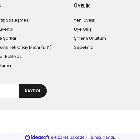
Ş
ÜYELİK
atış Sözleşmesi
Yeni Üyelik
Güvenlik
Üye Girişi
e Şartları
Şifremi Unuttum
ronik İleti Onay Metni (ETK)
Sepetiniz
er Politikası
plama
KAYDOL
ile
ideasoft
e-