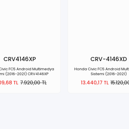
CRV4146XP
CRV-4146XD
ivic FC5 Android Multimedya
Honda Civic FC5 Android Mu
emi (2016-2021) CRV4146XP
Sistemi (2016-2021)
09,68 TL
7.920,00 TL
13.440,17 TL
15.120,0