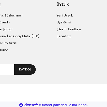
Ş
ÜYELİK
atış Sözleşmesi
Yeni Üyelik
Güvenlik
Üye Girişi
e Şartları
Şifremi Unuttum
ronik İleti Onay Metni (ETK)
Sepetiniz
er Politikası
plama
KAYDOL
ile
ideasoft
e-