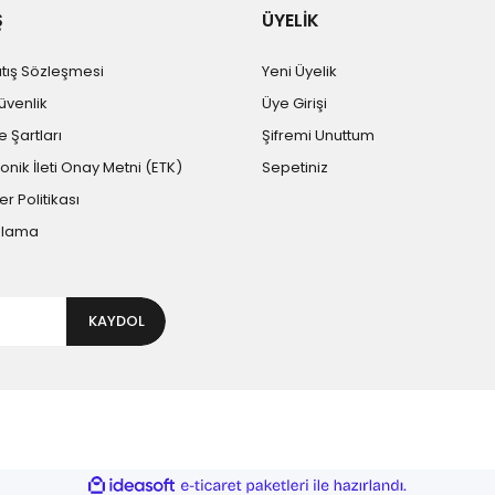
Ş
ÜYELİK
atış Sözleşmesi
Yeni Üyelik
Güvenlik
Üye Girişi
e Şartları
Şifremi Unuttum
ronik İleti Onay Metni (ETK)
Sepetiniz
er Politikası
plama
KAYDOL
ile
ideasoft
e-