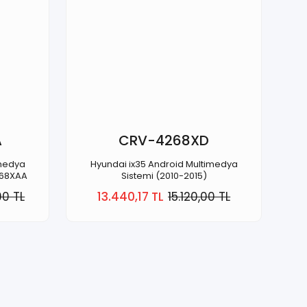
A
CRV-4268XD
imedya
Hyundai ix35 Android Multimedya
268XAA
Sistemi (2010-2015)
00 TL
13.440,17 TL
15.120,00 TL