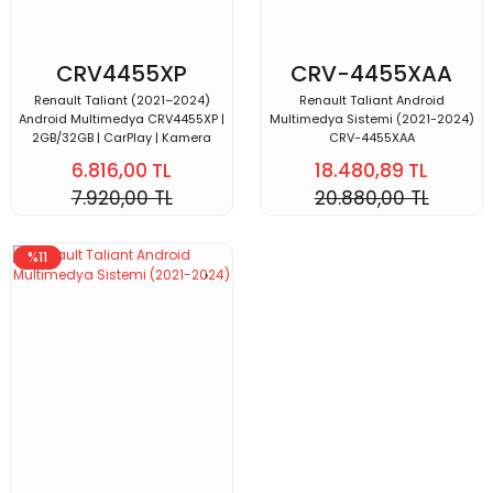
CRV4455XP
CRV-4455XAA
Renault Taliant (2021–2024)
Renault Taliant Android
Android Multimedya CRV4455XP |
Multimedya Sistemi (2021-2024)
2GB/32GB | CarPlay | Kamera
CRV-4455XAA
6.816,00 TL
18.480,89 TL
7.920,00 TL
20.880,00 TL
%11