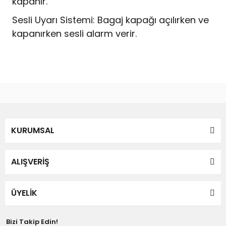
kapanır.
Sesli Uyarı Sistemi: Bagaj kapağı açılırken ve
kapanırken sesli alarm verir.
Bu ürünün fiyat bilgisi, resim, ürün açıklamalarında ve diğer
konularda yetersiz gördüğünüz noktaları öneri formunu
Bu ürüne ilk yorumu siz yapın!
kullanarak tarafımıza iletebilirsiniz.
Görüş ve önerileriniz için teşekkür ederiz.
Yorum Yaz
KURUMSAL
Ürün resmi kalitesiz, bozuk veya görüntülenemiyor.
Ürün açıklamasında eksik bilgiler bulunuyor.
Ürün bilgilerinde hatalar bulunuyor.
ALIŞVERİŞ
Ürün fiyatı diğer sitelerden daha pahalı.
Bu ürüne benzer farklı alternatifler olmalı.
ÜYELİK
Bizi Takip Edin!