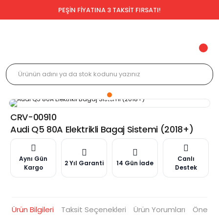
PEŞİN FİYATINA 3 TAKSİT FIRSATI!
CRV-00910
Audi Q5 80A Elektrikli Bagaj Sistemi (2018+)
Aynı Gün
Canlı
2 Yıl Garanti
14 Gün İade
Kargo
Destek
Ürün Bilgileri
Taksit Seçenekleri
Ürün Yorumları
Öneriler