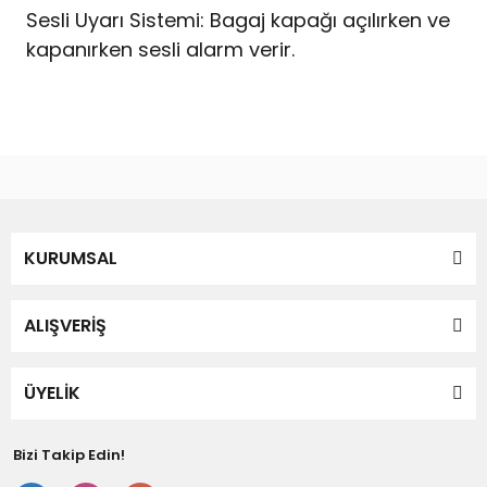
Sesli Uyarı Sistemi: Bagaj kapağı açılırken ve
kapanırken sesli alarm verir.
Bu ürünün fiyat bilgisi, resim, ürün açıklamalarında ve diğer
konularda yetersiz gördüğünüz noktaları öneri formunu
Bu ürüne ilk yorumu siz yapın!
kullanarak tarafımıza iletebilirsiniz.
Görüş ve önerileriniz için teşekkür ederiz.
Yorum Yaz
KURUMSAL
Ürün resmi kalitesiz, bozuk veya görüntülenemiyor.
Ürün açıklamasında eksik bilgiler bulunuyor.
Ürün bilgilerinde hatalar bulunuyor.
ALIŞVERİŞ
Ürün fiyatı diğer sitelerden daha pahalı.
Bu ürüne benzer farklı alternatifler olmalı.
ÜYELİK
Bizi Takip Edin!