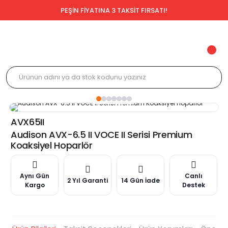
PEŞİN FİYATINA 3 TAKSİT FIRSATI!
AVX65II
Audison AVX-6.5 II VOCE II Serisi Premium
Koaksiyel Hoparlör
Aynı Gün
Canlı
2 Yıl Garanti
14 Gün İade
Kargo
Destek