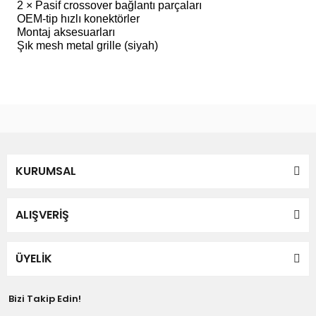
2 × Pasif crossover bağlantı parçaları
OEM-tip hızlı konektörler
Montaj aksesuarları
Şık mesh metal grille (siyah)
Bu ürünün fiyat bilgisi, resim, ürün açıklamalarında ve diğer
konularda yetersiz gördüğünüz noktaları öneri formunu
Bu ürüne ilk yorumu siz yapın!
kullanarak tarafımıza iletebilirsiniz.
Görüş ve önerileriniz için teşekkür ederiz.
Yorum Yaz
KURUMSAL
Ürün resmi kalitesiz, bozuk veya görüntülenemiyor.
Ürün açıklamasında eksik bilgiler bulunuyor.
Ürün bilgilerinde hatalar bulunuyor.
ALIŞVERİŞ
Ürün fiyatı diğer sitelerden daha pahalı.
Bu ürüne benzer farklı alternatifler olmalı.
ÜYELİK
Bizi Takip Edin!