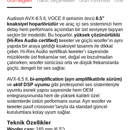
Ürün Bilgileri
Taksit Seçenekleri
Ürün Yorumları
Öneriler
Audison AVX-6.5 II, VOCE II serisinin öncü
6.5"
koaksiyel hoparlörüdür
ve araç içi ses sisteminizi hem
detay hem performans açısından bir üst seviyeye taşıyan
seçkin bir modeldir. Bu hoparlör,
yüksek çözünürlüklü
(Hi-Res Audio certified)
tweeter ve güçlü woofer’ın aynı
yapıda bir araya geldiği koaksiyel tasarımı ile dikkat
çeker. Hi-Res Audio sertifikalı tweeter’ı sayesinde
müziklerde üst frekanslar net, doğal ve bozulmadan
çalınırken, woofer sürücüsü orta ve düşük frekanslarda
güçlü, dengeli bir ses sağlar.
AVX-6.5 II,
bi-amplification (ayrı amplifikatörle sürüm)
ve
aktif DSP uyumu
gibi profesyonel ses sistemleriyle
uyumlu esnek yapısı sayesinde hem OEM
entegrasyonunda hem de yüksek kaliteli özel
sistemlerde üstün performans sunar. Ayrı woofer ve
tweeter pasif crossover’larıyla da standart güncel
kurulumlara kolay uyum sağlar.
Teknik Özellikler
Woofer çapı:
165 mm (6.5″)