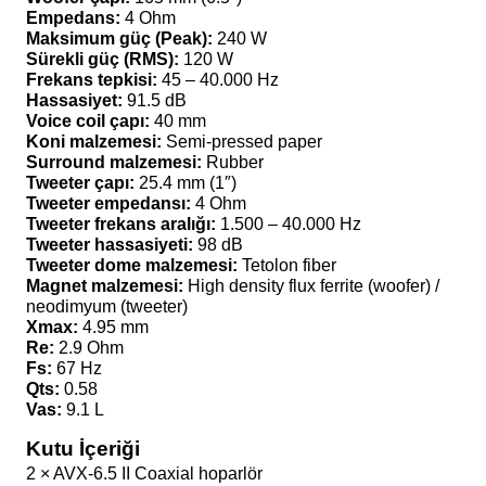
Empedans:
4 Ohm
Maksimum güç (Peak):
240 W
Sürekli güç (RMS):
120 W
Frekans tepkisi:
45 – 40.000 Hz
Hassasiyet:
91.5 dB
Voice coil çapı:
40 mm
Koni malzemesi:
Semi-pressed paper
Surround malzemesi:
Rubber
Tweeter çapı:
25.4 mm (1″)
Tweeter empedansı:
4 Ohm
Tweeter frekans aralığı:
1.500 – 40.000 Hz
Tweeter hassasiyeti:
98 dB
Tweeter dome malzemesi:
Tetolon fiber
Magnet malzemesi:
High density flux ferrite (woofer) /
neodimyum (tweeter)
Xmax:
4.95 mm
Re:
2.9 Ohm
Fs:
67 Hz
Qts:
0.58
Vas:
9.1 L
Kutu İçeriği
2 × AVX-6.5 II Coaxial hoparlör