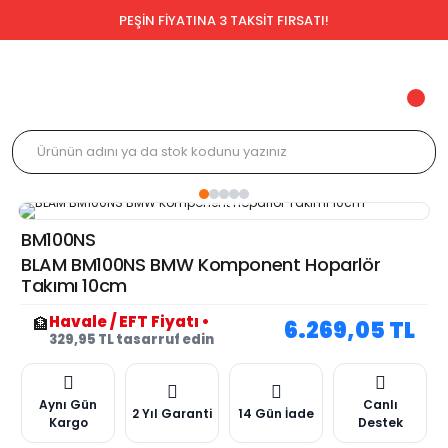
PEŞİN FİYATINA 3 TAKSİT FIRSATI!
BM100NS
BLAM BM100NS BMW Komponent Hoparlör
Takımı 10cm
Havale / EFT Fiyatı
•
🏦
6.269,05 TL
329,95 TL tasarruf edin
Aynı Gün
Canlı
2 Yıl Garanti
14 Gün İade
Kargo
Destek