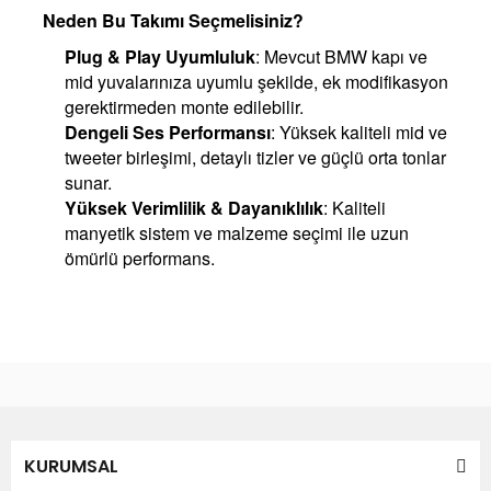
Neden Bu Takımı Seçmelisiniz?
Plug & Play Uyumluluk
: Mevcut BMW kapı ve
mid yuvalarınıza uyumlu şekilde, ek modifikasyon
gerektirmeden monte edilebilir.
Dengeli Ses Performansı
: Yüksek kaliteli mid ve
tweeter birleşimi, detaylı tizler ve güçlü orta tonlar
sunar.
Yüksek Verimlilik & Dayanıklılık
: Kaliteli
manyetik sistem ve malzeme seçimi ile uzun
ömürlü performans.
Bu ürünün fiyat bilgisi, resim, ürün açıklamalarında ve diğer
konularda yetersiz gördüğünüz noktaları öneri formunu
Bu ürüne ilk yorumu siz yapın!
kullanarak tarafımıza iletebilirsiniz.
Görüş ve önerileriniz için teşekkür ederiz.
Yorum Yaz
KURUMSAL
Ürün resmi kalitesiz, bozuk veya görüntülenemiyor.