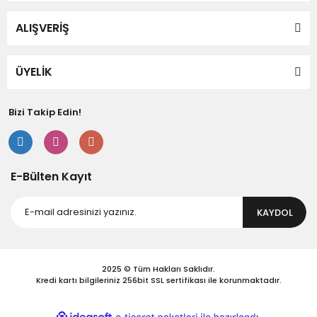
Ürün açıklamasında eksik bilgiler bulunuyor.
Ürün bilgilerinde hatalar bulunuyor.
ALIŞVERİŞ
Ürün fiyatı diğer sitelerden daha pahalı.
Bu ürüne benzer farklı alternatifler olmalı.
ÜYELİK
Bizi Takip Edin!
Gönder
E-Bülten Kayıt
KAYDOL
2025 © Tüm Hakları Saklıdır.
Kredi kartı bilgileriniz 256bit SSL sertifikası ile korunmaktadır.