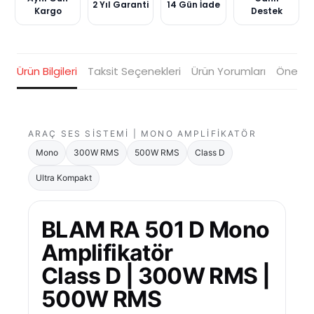
2 Yıl Garanti
14 Gün İade
Kargo
Destek
Ürün Bilgileri
Taksit Seçenekleri
Ürün Yorumları
Öneriler
ARAÇ SES SISTEMI | MONO AMPLIFIKATÖR
Mono
300W RMS
500W RMS
Class D
Ultra Kompakt
BLAM RA 501 D Mono
Amplifikatör
Class D | 300W RMS |
500W RMS