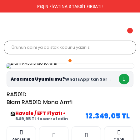
PEŞİN FİYATINA 3 TAKSİT FIRSATI!
Aracınıza Uyumlu mu?
RA501D
Blam RA501D Mono Amfi
Havale / EFT Fiyatı
•
🏦
12.349,05 TL
649,95 TL tasarruf edin
Aynı Gün
Canlı