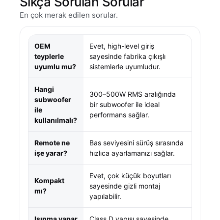
Sıkça Sorulan Sorular
En çok merak edilen sorular.
OEM
Evet, high-level giriş
teyplerle
sayesinde fabrika çıkışlı
uyumlu mu?
sistemlerle uyumludur.
Hangi
300–500W RMS aralığında
subwoofer
bir subwoofer ile ideal
ile
performans sağlar.
kullanılmalı?
Remote ne
Bas seviyesini sürüş sırasında
işe yarar?
hızlıca ayarlamanızı sağlar.
Evet, çok küçük boyutları
Kompakt
sayesinde gizli montaj
mı?
yapılabilir.
Isınma yapar
Class D yapısı sayesinde