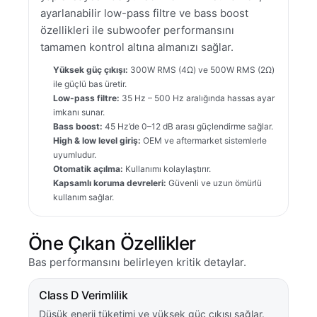
ayarlanabilir low-pass filtre ve bass boost
özellikleri ile subwoofer performansını
tamamen kontrol altına almanızı sağlar.
Yüksek güç çıkışı:
300W RMS (4Ω) ve 500W RMS (2Ω)
ile güçlü bas üretir.
Low-pass filtre:
35 Hz – 500 Hz aralığında hassas ayar
imkanı sunar.
Bass boost:
45 Hz’de 0–12 dB arası güçlendirme sağlar.
High & low level giriş:
OEM ve aftermarket sistemlerle
uyumludur.
Otomatik açılma:
Kullanımı kolaylaştırır.
Kapsamlı koruma devreleri:
Güvenli ve uzun ömürlü
kullanım sağlar.
Öne Çıkan Özellikler
Bas performansını belirleyen kritik detaylar.
Class D Verimlilik
Düşük enerji tüketimi ve yüksek güç çıkışı sağlar.