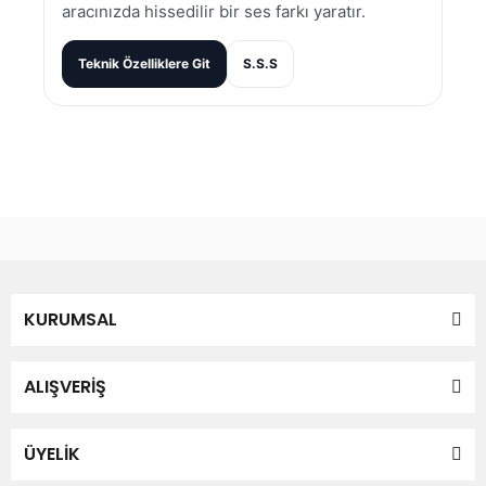
aracınızda hissedilir bir ses farkı yaratır.
Teknik Özelliklere Git
S.S.S
Bu ürünün fiyat bilgisi, resim, ürün açıklamalarında ve diğer
konularda yetersiz gördüğünüz noktaları öneri formunu
Bu ürüne ilk yorumu siz yapın!
kullanarak tarafımıza iletebilirsiniz.
Görüş ve önerileriniz için teşekkür ederiz.
Yorum Yaz
KURUMSAL
Ürün resmi kalitesiz, bozuk veya görüntülenemiyor.
Ürün açıklamasında eksik bilgiler bulunuyor.
Ürün bilgilerinde hatalar bulunuyor.
ALIŞVERİŞ
Ürün fiyatı diğer sitelerden daha pahalı.
Bu ürüne benzer farklı alternatifler olmalı.
ÜYELİK