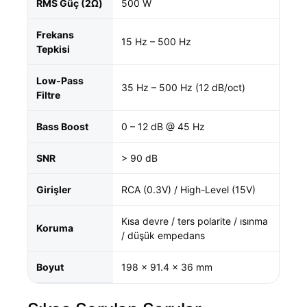
RMS Güç (2Ω)
500 W
Frekans
15 Hz – 500 Hz
Tepkisi
Low-Pass
35 Hz – 500 Hz (12 dB/oct)
Filtre
Bass Boost
0 – 12 dB @ 45 Hz
SNR
> 90 dB
Girişler
RCA (0.3V) / High-Level (15V)
Kısa devre / ters polarite / ısınma
Koruma
/ düşük empedans
Boyut
198 x 91.4 x 36 mm