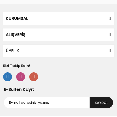
kullanarak tarafımıza iletebilirsiniz.
Görüş ve önerileriniz için teşekkür ederiz.
Yorum Yaz
KURUMSAL
Ürün resmi kalitesiz, bozuk veya görüntülenemiyor.
Ürün açıklamasında eksik bilgiler bulunuyor.
Ürün bilgilerinde hatalar bulunuyor.
ALIŞVERİŞ
Ürün fiyatı diğer sitelerden daha pahalı.
Bu ürüne benzer farklı alternatifler olmalı.
ÜYELİK
Bizi Takip Edin!
Gönder
E-Bülten Kayıt
KAYDOL