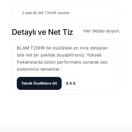
2 adet BLAM T20HR tweeter
Detaylı ve Net Tiz
Her detayı duyun.
BLAM T20HR ile müzikteki en ince detayları
bile net bir şekilde duyabilirsiniz. Yüksek
frekanslarda üstün performans sunarak ses
sisteminizi tamamlar.
Teknik Özelliklere Git
S.S.S
Bu ürünün fiyat bilgisi, resim, ürün açıklamalarında ve diğer
konularda yetersiz gördüğünüz noktaları öneri formunu
Bu ürüne ilk yorumu siz yapın!