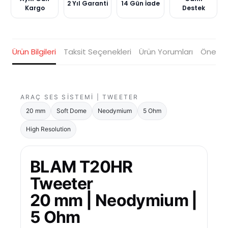
2 Yıl Garanti
14 Gün İade
Kargo
Destek
Ürün Bilgileri
Taksit Seçenekleri
Ürün Yorumları
Öneriler
ARAÇ SES SISTEMI | TWEETER
20 mm
Soft Dome
Neodymium
5 Ohm
High Resolution
BLAM T20HR
Tweeter
20 mm | Neodymium |
5 Ohm