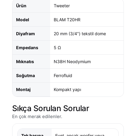
Ürün
Tweeter
Model
BLAM T20HR
Diyafram
20 mm (3/4") tekstil dome
Empedans
5 Ω
Mıknatıs
N38H Neodymium
Soğutma
Ferrofluid
Montaj
Kompakt yapı
Sıkça Sorulan Sorular
En çok merak edilenler.
Tek başına
Evet, ancak woofer veya