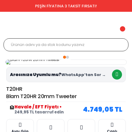
PEŞİN FİYATINA 3 TAKSİT FIRSATI!
Aracınıza Uyumlu mu?
T20HR
Blam T20HR 20mm Tweeter
Havale / EFT Fiyatı
•
🏦
4.749,05 TL
249,95 TL tasarruf edin
Aynı Gün
Canlı