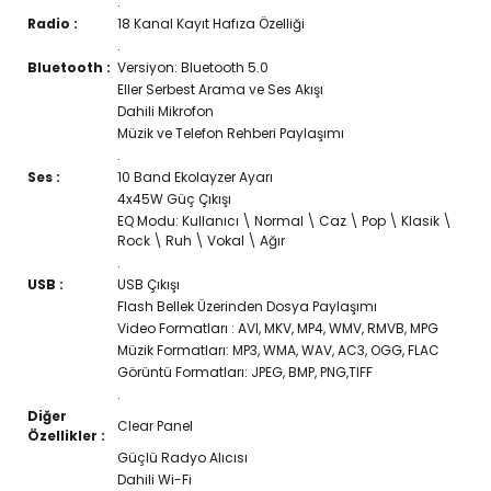
.
Radio :
18 Kanal Kayıt Hafıza Özelliği
.
Bluetooth :
Versiyon: Bluetooth 5.0
Eller Serbest Arama ve Ses Akışı
Dahili Mikrofon
Müzik ve Telefon Rehberi Paylaşımı
.
Ses :
10 Band Ekolayzer Ayarı
4x45W Güç Çıkışı
EQ Modu: Kullanıcı \ Normal \ Caz \ Pop \ Klasik \
Rock \ Ruh \ Vokal \ Ağır
.
USB :
USB Çıkışı
Flash Bellek Üzerinden Dosya Paylaşımı
Video Formatları : AVI, MKV, MP4, WMV, RMVB, MPG
Müzik Formatları: MP3, WMA, WAV, AC3, OGG, FLAC
Görüntü Formatları: JPEG, BMP, PNG,TIFF
.
Diğer
Clear Panel
Özellikler :
Güçlü Radyo Alıcısı
Dahili Wi-Fi