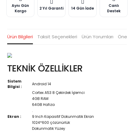
Aynı Gün
Canlı
2 Yıl Garanti
14 Gün İade
Kargo
Destek
Ürün Bilgileri
Taksit Seçenekleri
Ürün Yorumları
Öneriler
TEKNİK ÖZELLİKLER
Sistem
Android 14
Bilgisi :
Cortex A53 8 Çekirdek İşlemci
4GB RAM
64GB Hafıza
.
Ekran :
9 Inch Kapasitif Dokunmatik Ekran
1024*600 çözünürlük
Dokunmatik Yüzey