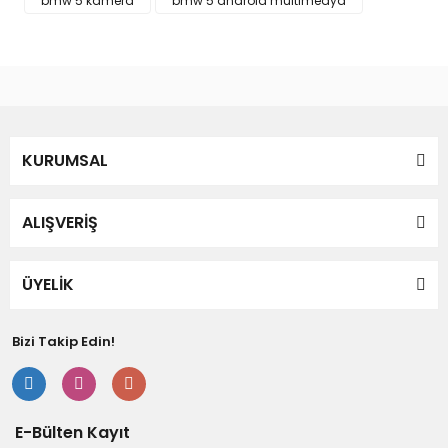
bmw 5 kamera
bmw 5 android multimedya
Bu ürüne benzer farklı alternatifler olmalı.
Gönder
KURUMSAL
ALIŞVERİŞ
ÜYELİK
Bizi Takip Edin!
E-Bülten Kayıt