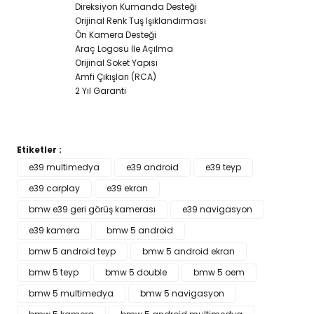
Direksiyon Kumanda Desteği
Orijinal Renk Tuş Işıklandırması
Ön Kamera Desteği
Araç Logosu İle Açılma
Orijinal Soket Yapısı
Amfi Çıkışları (RCA)
2 Yıl Garanti
Etiketler :
Bu ürünün fiyat bilgisi, resim, ürün açıklamalarında ve diğer
e39 multimedya
e39 android
e39 teyp
konularda yetersiz gördüğünüz noktaları öneri formunu
e39 carplay
Bu ürüne ilk yorumu siz yapın!
e39 ekran
kullanarak tarafımıza iletebilirsiniz.
Görüş ve önerileriniz için teşekkür ederiz.
bmw e39 geri görüş kamerası
e39 navigasyon
e39 kamera
bmw 5 android
Yorum Yaz
Ürün resmi kalitesiz, bozuk veya görüntülenemiyor.
bmw 5 android teyp
bmw 5 android ekran
Ürün açıklamasında eksik bilgiler bulunuyor.
bmw 5 teyp
bmw 5 double
bmw 5 oem
Ürün bilgilerinde hatalar bulunuyor.
bmw 5 multimedya
bmw 5 navigasyon
Ürün fiyatı diğer sitelerden daha pahalı.