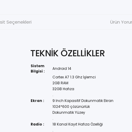
sit Seçenekleri
Ürün Yoru
TEKNİK ÖZELLİKLER
Sistem
Android 14
Bilgisi :
Cortex A7 1.3 Ghz İşlemci
2GB RAM
32GB Hafıza
.
Ekran :
9 Inch Kapasitif Dokunmatik Ekran
1024*600 çözünürlük
Dokunmatik Yüzey
.
Radio :
18 Kanal Kayıt Hafıza Özelliği
.