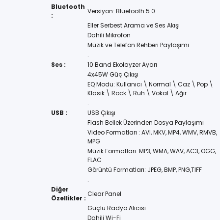
Bluetooth
Versiyon: Bluetooth 5.0
:
Eller Serbest Arama ve Ses Akışı
Dahili Mikrofon
Müzik ve Telefon Rehberi Paylaşımı
.
Ses :
10 Band Ekolayzer Ayarı
4x45W Güç Çıkışı
EQ Modu: Kullanıcı \ Normal \ Caz \ Pop \
Klasik \ Rock \ Ruh \ Vokal \ Ağır
.
USB :
USB Çıkışı
Flash Bellek Üzerinden Dosya Paylaşımı
Video Formatları : AVI, MKV, MP4, WMV, RMVB,
MPG
Müzik Formatları: MP3, WMA, WAV, AC3, OGG,
FLAC
Görüntü Formatları: JPEG, BMP, PNG,TIFF
.
Diğer
Clear Panel
Özellikler :
Güçlü Radyo Alıcısı
Dahili Wi-Fi