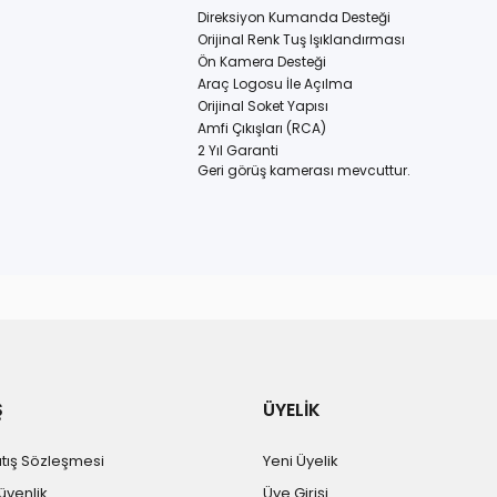
Direksiyon Kumanda Desteği
Orijinal Renk Tuş Işıklandırması
Ön Kamera Desteği
Araç Logosu İle Açılma
Orijinal Soket Yapısı
Amfi Çıkışları (RCA)
2 Yıl Garanti
Geri görüş kamerası mevcuttur.
Ş
ÜYELİK
atış Sözleşmesi
Yeni Üyelik
Güvenlik
Üye Girişi