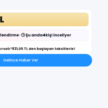
L
lendirme
•
🕒 Şu anda
4
kişi inceliyor
fırsatı
*831,05 TL den başlayan taksitlerle!
Gelince Haber Ver