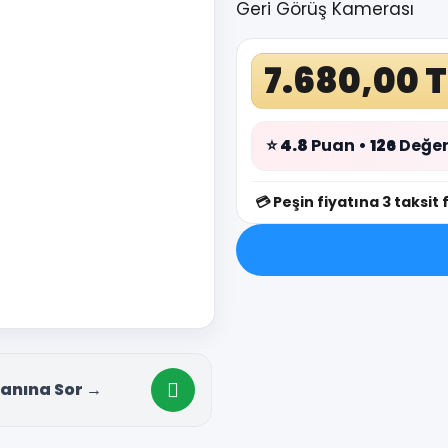
Geri Görüş Kamerası
7.680,00 T
⭐
4.8
Puan •
126
Değer
💳
Peşin fiyatına 3 taksit 
anına Sor →