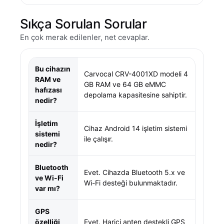
Sıkça Sorulan Sorular
En çok merak edilenler, net cevaplar.
Bu cihazın
Carvocal CRV-4001XD modeli 4
RAM ve
GB RAM ve 64 GB eMMC
hafızası
depolama kapasitesine sahiptir.
nedir?
İşletim
Cihaz Android 14 işletim sistemi
sistemi
ile çalışır.
nedir?
Bluetooth
Evet. Cihazda Bluetooth 5.x ve
ve Wi-Fi
Wi-Fi desteği bulunmaktadır.
var mı?
GPS
özelliği
Evet. Harici anten destekli GPS