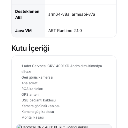
Desteklenen
arm64-v8a, armeabi-v7a
ABI
Java VM
ART Runtime 2.1.0
Kutu İçeriği
1 adet Carvocal CRV-4001XD Android multimedya
cihazı
Geri görüş kamerası
Ana soket
RCA kabloları
GPS anteni
USB bağlantı kablosu
Kamera görüntü kablosu
Kamera güç kablosu
Montaj kasası