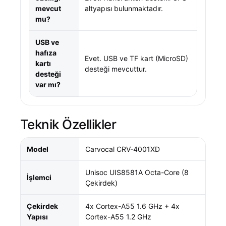
mevcut
altyapısı bulunmaktadır.
mu?
USB ve
hafıza
Evet. USB ve TF kart (MicroSD)
kartı
desteği mevcuttur.
desteği
var mı?
Teknik Özellikler
Model
Carvocal CRV-4001XD
Unisoc UIS8581A Octa-Core (8
İşlemci
Çekirdek)
Çekirdek
4x Cortex-A55 1.6 GHz + 4x
Yapısı
Cortex-A55 1.2 GHz