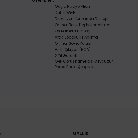
Özellikler :
Güçlü Radyo Alıcısı
Dahili Wi-Fi
Direksiyon Kumanda Desteği
Orijinal Renk Tuş Işıklandırması
Ön Kamera Desteği
Araç Logosu İle Açılma
Orijinal Soket Yapısı
Amfi Çıkışları (RCA)
2 Yıl Garanti
Geri Görüş Kamerası Mevcuttur.
Piano Black Çerçeve
Ş
ÜYELİK