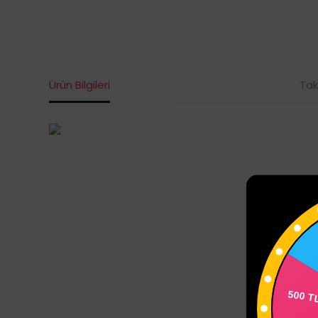
Ürün Bilgileri
Tak
75
500 T