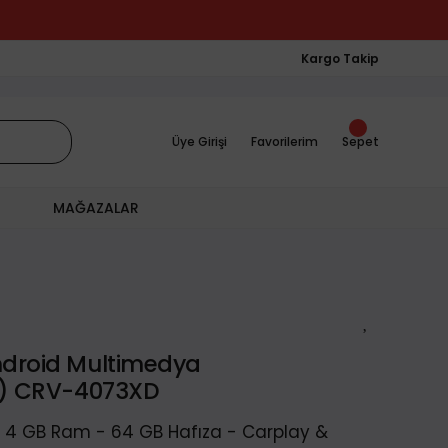
Kargo Takip
Üye Girişi
Favorilerim
Sepet
MAĞAZALAR
Android Multimedya
3) CRV-4073XD
 - 4 GB Ram - 64 GB Hafıza - Carplay &