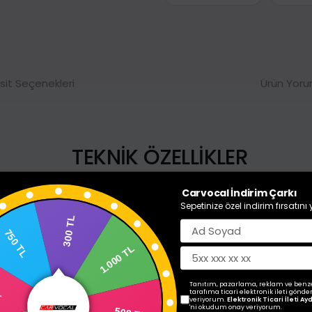
sit Seçenekleri
Ürün Yoru
TEKNİK ÖZELLİKLER
Sistem
Carvocal İndirim Çarkı
Android 14
Bilgisi :
Sepetinize özel indirim fırsatını
Cortex A53 8 Çekirdek İşlemci
300 TL
4GB RAM
1.000 TL
64GB Hafıza
0 TL
.
Ekran :
10 Inch Kapasitif Dokunmatik Ekran
1024*600 çözünürlük
Tanıtım, pazarlama, reklam ve benz
500 TL
tarafıma ticari elektronik ileti gönde
Dokunmatik Yüzey
veriyorum.
Elektronik Ticari İleti A
L
'ni okudum onay veriyorum.
.