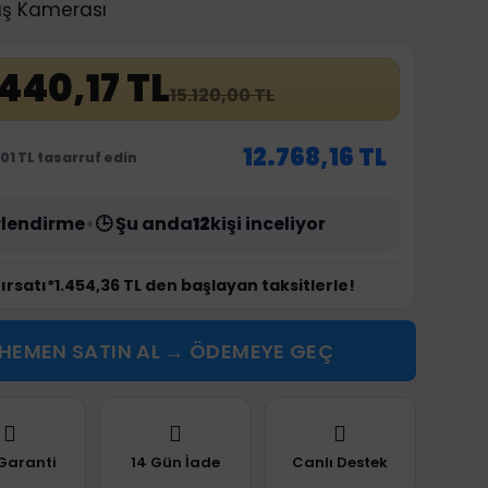
üş Kamerası
.440,17 TL
15.120,00 TL
12.768,16 TL
01 TL tasarruf edin
lendirme
•
🕒 Şu anda
12
kişi inceliyor
fırsatı
*1.454,36 TL den başlayan taksitlerle!
HEMEN SATIN AL → ÖDEMEYE GEÇ
 Garanti
14 Gün İade
Canlı Destek