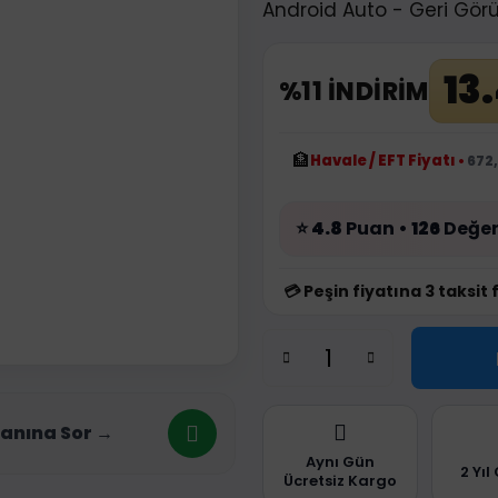
Android Auto - Geri Gör
13
%11 İNDİRİM
🏦
Havale / EFT Fiyatı
•
672,
⭐
4.8
Puan •
126
Değer
💳
Peşin fiyatına 3 taksit 
anına Sor →
Aynı Gün
2 Yıl
Ücretsiz Kargo