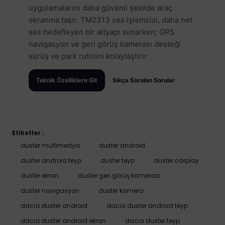
uygulamalarını daha güvenli şekilde araç
ekranına taşır. TM2313 ses işlemcisi, daha net
ses hedefleyen bir altyapı sunarken; GPS
navigasyon ve geri görüş kamerası desteği
sürüş ve park rutinini kolaylaştırır.
Teknik Özelliklere Git
Sıkça Sorulan Sorular
Etiketler :
Bu ürünün fiyat bilgisi, resim, ürün açıklamalarında ve diğer
duster multimedya
duster android
konularda yetersiz gördüğünüz noktaları öneri formunu
duster android teyp
Bu ürüne ilk yorumu siz yapın!
duster teyp
duster carplay
kullanarak tarafımıza iletebilirsiniz.
Görüş ve önerileriniz için teşekkür ederiz.
duster ekran
duster geri görüş kamerası
duster navigasyon
duster kamera
Yorum Yaz
Ürün resmi kalitesiz, bozuk veya görüntülenemiyor.
dacia duster android
dacia duster android teyp
Ürün açıklamasında eksik bilgiler bulunuyor.
dacia duster android ekran
dacia duster teyp