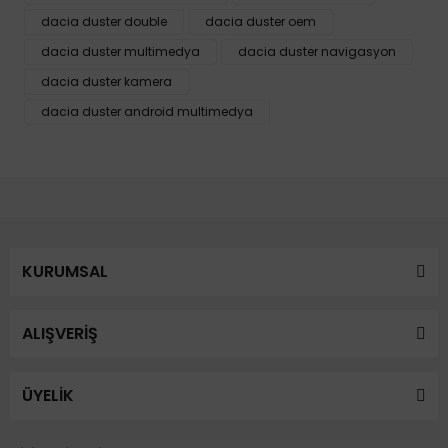
Ürün bilgilerinde hatalar bulunuyor.
dacia duster double
dacia duster oem
Ürün fiyatı diğer sitelerden daha pahalı.
dacia duster multimedya
dacia duster navigasyon
Bu ürüne benzer farklı alternatifler olmalı.
dacia duster kamera
dacia duster android multimedya
Gönder
KURUMSAL
ALIŞVERİŞ
ÜYELİK