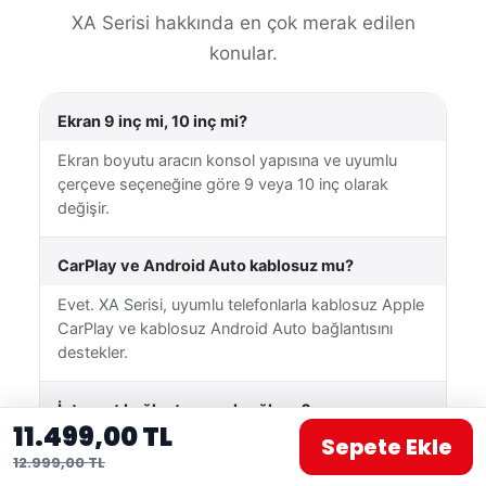
XA Serisi hakkında en çok merak edilen
konular.
Ekran 9 inç mi, 10 inç mi?
Ekran boyutu aracın konsol yapısına ve uyumlu
çerçeve seçeneğine göre 9 veya 10 inç olarak
değişir.
CarPlay ve Android Auto kablosuz mu?
Evet. XA Serisi, uyumlu telefonlarla kablosuz Apple
CarPlay ve kablosuz Android Auto bağlantısını
destekler.
İnternet bağlantısı nasıl sağlanır?
11.499,00 TL
Sepete Ekle
Cihaz Wi-Fi üzerinden uygun bir kablosuz ağa
12.999,00 TL
veya telefonunuzun mobil erişim noktasına