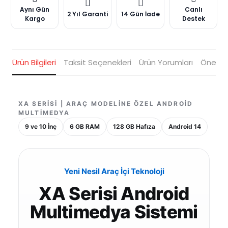
Aynı Gün
Canlı
2 Yıl Garanti
14 Gün İade
Kargo
Destek
Ürün Bilgileri
Taksit Seçenekleri
Ürün Yorumları
Öneriler
XA SERISI | ARAÇ MODELINE ÖZEL ANDROID
MULTIMEDYA
9 ve 10 İnç
6 GB RAM
128 GB Hafıza
Android 14
Yeni Nesil Araç İçi Teknoloji
XA Serisi Android
Multimedya Sistemi