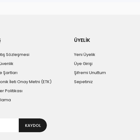
Ş
ÜYELİK
atış Sözleşmesi
Yeni Üyelik
Güvenlik
Üye Girişi
e Şartları
Şifremi Unuttum
ronik İleti Onay Metni (ETK)
Sepetiniz
er Politikası
plama
KAYDOL