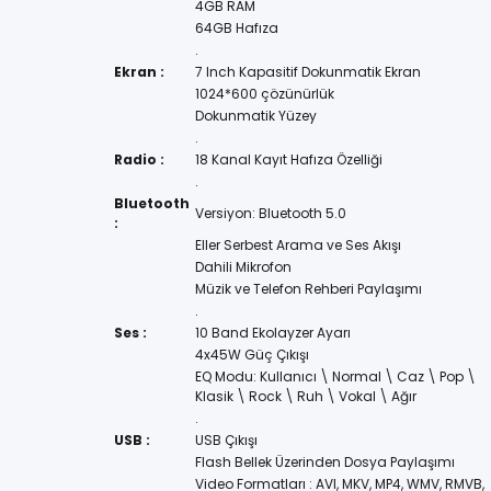
4GB RAM
64GB Hafıza
.
Ekran :
7 Inch Kapasitif Dokunmatik Ekran
1024*600 çözünürlük
Dokunmatik Yüzey
.
Radio :
18 Kanal Kayıt Hafıza Özelliği
.
Bluetooth
Versiyon: Bluetooth 5.0
:
Eller Serbest Arama ve Ses Akışı
Dahili Mikrofon
Müzik ve Telefon Rehberi Paylaşımı
.
Ses :
10 Band Ekolayzer Ayarı
4x45W Güç Çıkışı
EQ Modu: Kullanıcı \ Normal \ Caz \ Pop \
Klasik \ Rock \ Ruh \ Vokal \ Ağır
.
USB :
USB Çıkışı
Flash Bellek Üzerinden Dosya Paylaşımı
Video Formatları : AVI, MKV, MP4, WMV, RMVB,