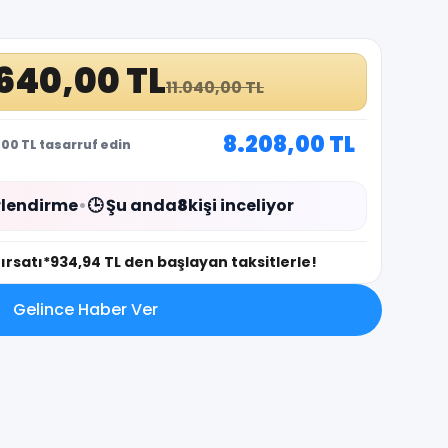
640,00 TL
11.040,00 TL
8.208,00 TL
00 TL tasarruf edin
lendirme
•
🕒 Şu anda
8
kişi inceliyor
fırsatı
*934,94 TL den başlayan taksitlerle!
Gelince Haber Ver