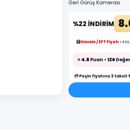
Geri Görüş Kamerası
8.
%22 İNDİRİM
🏦
Havale / EFT Fiyatı
•
432,
⭐
4.8
Puan •
126
Değer
💳
Peşin fiyatına 3 taksit 