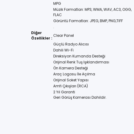
MPG
Müzik Formatları: MP3, WMA, WAV, AC3, OGG,
FLAC
Görüntü Formatları: JPEG, BMP, PNG,TIFF
.
Diğer
Clear Panel
Özellikler :
Güçlü Radyo Alıcısı
Dahili Wi-Fi
Direksiyon Kumanda Desteği
Orijinal Renk Tuş Işıklandırması
Ön Kamera Desteği
Araç Logosu İle Açılma
Orijinal Soket Yapısı
Amfi Çıkışları (RCA)
2 Yıl Garanti
Geri Görüş Kamerası Dahildir.