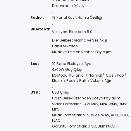
Dokunmatik Yüzey
.
Radio :
18 Kanal Kayıt Hafıza Özelliği
.
Bluetooth
Versiyon: Bluetooth 5.0
:
Eller Serbest Arama ve Ses Akışı
Dahili Mikrofon
Müzik ve Telefon Rehberi Paylaşımı
.
Ses :
10 Band Ekolayzer Ayarı
4x45W Güç Çıkışı
EQ Modu: Kullanıcı \ Normal \ Caz \ Pop \
Klasik \ Rock \ Ruh \ Vokal \ Ağır
.
USB :
USB Çıkışı
Flash Bellek Üzerinden Dosya Paylaşımı
Video Formatları : AVI, MKV, MP4, WMV, RMVB,
MPG
Müzik Formatları: MP3, WMA, WAV, AC3, OGG,
FLAC
Görüntü Formatları: JPEG, BMP, PNG,TIFF