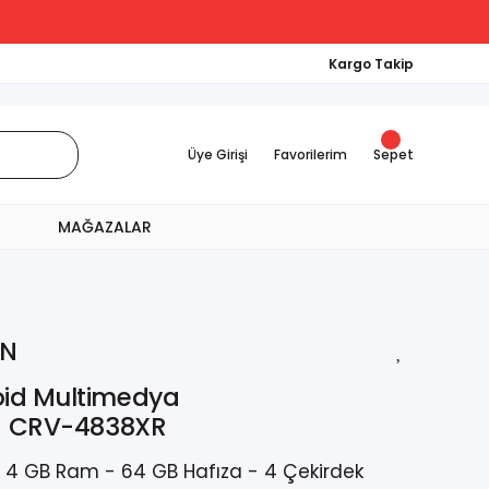
Kargo Takip
Üye Girişi
Favorilerim
Sepet
MAĞAZALAR
AN
oid Multimedya
0) CRV-4838XR
- 4 GB Ram - 64 GB Hafıza - 4 Çekirdek