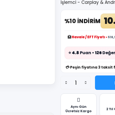
İşlemci - Carplay & And
10
%10 İNDİRİM
🏦
Havale / EFT Fiyatı
•
516,
⭐
4.8
Puan •
126
Değer
💳
Peşin fiyatına 3 taksit 
Aynı Gün
2 Yıl
Ücretsiz Kargo