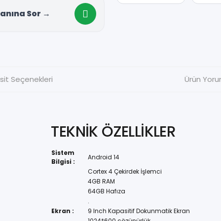
anına Sor →
sit Seçenekleri
Ürün Yoru
TEKNİK ÖZELLİKLER
Sistem
Android 14
Bilgisi :
Cortex 4 Çekirdek İşlemci
4GB RAM
64GB Hafıza
.
Ekran :
9 Inch Kapasitif Dokunmatik Ekran
1024*600 çözünürlük