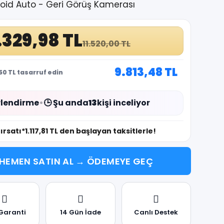
roid Auto - Geri Görüş Kamerası
.329,98 TL
11.520,00 TL
9.813,48 TL
50 TL tasarruf edin
lendirme
•
🕒 Şu anda
13
kişi inceliyor
fırsatı
*1.117,81 TL den başlayan taksitlerle!
HEMEN SATIN AL → ÖDEMEYE GEÇ
 Garanti
14 Gün İade
Canlı Destek