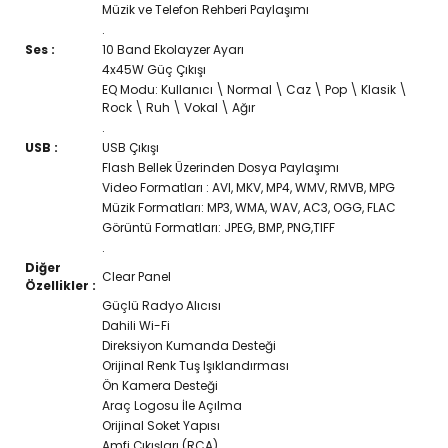
Müzik ve Telefon Rehberi Paylaşımı
.
Ses :
10 Band Ekolayzer Ayarı
4x45W Güç Çıkışı
EQ Modu: Kullanıcı \ Normal \ Caz \ Pop \ Klasik \
Rock \ Ruh \ Vokal \ Ağır
.
USB :
USB Çıkışı
Flash Bellek Üzerinden Dosya Paylaşımı
Video Formatları : AVI, MKV, MP4, WMV, RMVB, MPG
Müzik Formatları: MP3, WMA, WAV, AC3, OGG, FLAC
Görüntü Formatları: JPEG, BMP, PNG,TIFF
.
Diğer
Clear Panel
Özellikler :
Güçlü Radyo Alıcısı
Dahili Wi-Fi
Direksiyon Kumanda Desteği
Orijinal Renk Tuş Işıklandırması
Ön Kamera Desteği
Araç Logosu İle Açılma
Orijinal Soket Yapısı
Amfi Çıkışları (RCA)