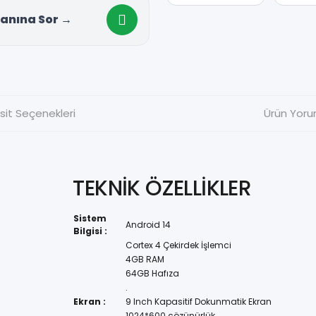
anına Sor →
sit Seçenekleri
Ürün Yoru
TEKNİK ÖZELLİKLER
Sistem
Android 14
Bilgisi :
Cortex 4 Çekirdek İşlemci
4GB RAM
64GB Hafıza
.
Ekran :
9 Inch Kapasitif Dokunmatik Ekran
1024*600 çözünürlük