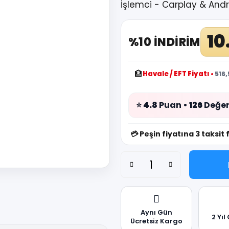
İşlemci - Carplay & And
10
%10 İNDİRİM
🏦
Havale / EFT Fiyatı
•
516,
⭐
4.8
Puan •
126
Değer
💳
Peşin fiyatına 3 taksit 
Aynı Gün
2 Yıl
Ücretsiz Kargo