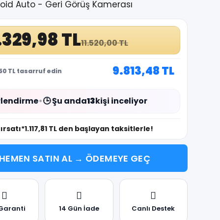
roid Auto - Geri Görüş Kamerası
.329,98 TL
11.520,00 TL
9.813,48 TL
50 TL tasarruf edin
lendirme
•
🕒 Şu anda
13
kişi inceliyor
fırsatı
*1.117,81 TL den başlayan taksitlerle!
HEMEN SATIN AL → ÖDEMEYE GEÇ
 Garanti
14 Gün İade
Canlı Destek