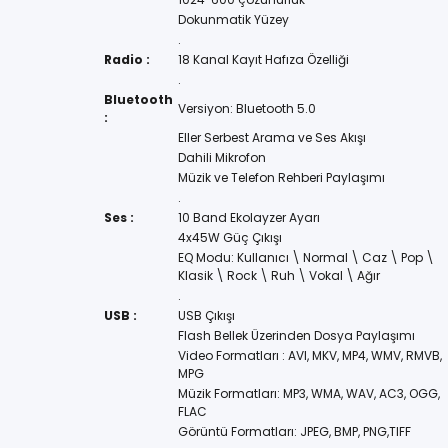
Dokunmatik Yüzey
.
Radio :
18 Kanal Kayıt Hafıza Özelliği
.
Bluetooth
Versiyon: Bluetooth 5.0
:
Eller Serbest Arama ve Ses Akışı
Dahili Mikrofon
Müzik ve Telefon Rehberi Paylaşımı
.
Ses :
10 Band Ekolayzer Ayarı
4x45W Güç Çıkışı
EQ Modu: Kullanıcı \ Normal \ Caz \ Pop \
Klasik \ Rock \ Ruh \ Vokal \ Ağır
.
USB :
USB Çıkışı
Flash Bellek Üzerinden Dosya Paylaşımı
Video Formatları : AVI, MKV, MP4, WMV, RMVB,
MPG
Müzik Formatları: MP3, WMA, WAV, AC3, OGG,
FLAC
Görüntü Formatları: JPEG, BMP, PNG,TIFF