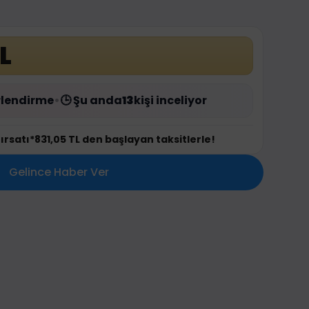
L
lendirme
•
🕒 Şu anda
13
kişi inceliyor
fırsatı
*831,05 TL den başlayan taksitlerle!
Gelince Haber Ver