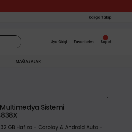
Kargo Takip
Üye Girişi
Favorilerim
Sepet
MAĞAZALAR
 Multimedya Sistemi
4838X
 32 GB Hafıza - Carplay & Android Auto -