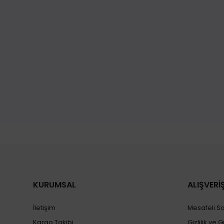
KURUMSAL
ALIŞVERİ
İletişim
Mesafeli S
Kargo Takibi
Gizlilik ve 