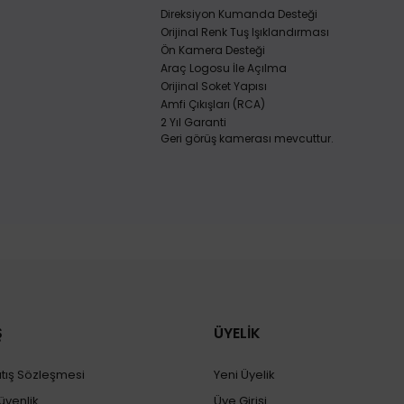
Direksiyon Kumanda Desteği
Orijinal Renk Tuş Işıklandırması
Ön Kamera Desteği
Araç Logosu İle Açılma
Orijinal Soket Yapısı
Amfi Çıkışları (RCA)
2 Yıl Garanti
Geri görüş kamerası mevcuttur.
Ş
ÜYELİK
atış Sözleşmesi
Yeni Üyelik
Güvenlik
Üye Girişi