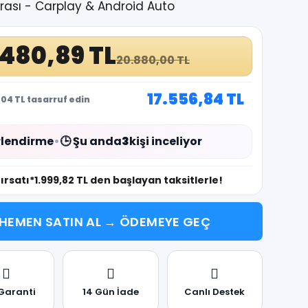
rası - Carplay & Android Auto
.480,89 TL
20.880,00 TL
17.556,84 TL
04 TL tasarruf edin
lendirme
•
🕒 Şu anda
3
kişi inceliyor
fırsatı
*1.999,82 TL den başlayan taksitlerle!
HEMEN SATIN AL → ÖDEMEYE GEÇ
 Garanti
14 Gün İade
Canlı Destek