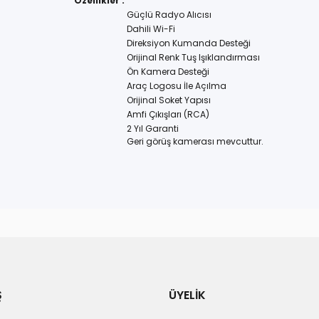
Özellikler :
Güçlü Radyo Alıcısı
Dahili Wi-Fi
Direksiyon Kumanda Desteği
Orijinal Renk Tuş Işıklandırması
Ön Kamera Desteği
Araç Logosu İle Açılma
Orijinal Soket Yapısı
Amfi Çıkışları (RCA)
2 Yıl Garanti
Geri görüş kamerası mevcuttur.
Ş
ÜYELİK