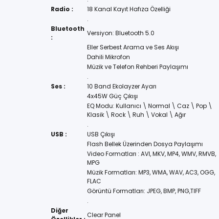
Radio :
18 Kanal Kayıt Hafıza Özelliği
.
Bluetooth
Versiyon: Bluetooth 5.0
:
Eller Serbest Arama ve Ses Akışı
Dahili Mikrofon
Müzik ve Telefon Rehberi Paylaşımı
.
Ses :
10 Band Ekolayzer Ayarı
4x45W Güç Çıkışı
EQ Modu: Kullanıcı \ Normal \ Caz \ Pop \
Klasik \ Rock \ Ruh \ Vokal \ Ağır
.
USB :
USB Çıkışı
Flash Bellek Üzerinden Dosya Paylaşımı
Video Formatları : AVI, MKV, MP4, WMV, RMVB,
MPG
Müzik Formatları: MP3, WMA, WAV, AC3, OGG,
FLAC
Görüntü Formatları: JPEG, BMP, PNG,TIFF
.
Diğer
Clear Panel