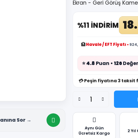
Ekran - Geri Görüş Kame
18
%11 İNDİRİM
🏦
Havale / EFT Fiyatı
•
924,
⭐
4.8
Puan •
126
Değer
💳
Peşin fiyatına 3 taksit 
anına Sor →
Aynı Gün
2 Yıl
Ücretsiz Kargo