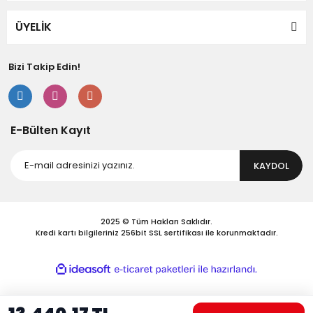
Bu ürüne benzer farklı alternatifler olmalı.
ÜYELİK
Bizi Takip Edin!
Gönder
E-Bülten Kayıt
KAYDOL
2025 © Tüm Hakları Saklıdır.
Kredi kartı bilgileriniz 256bit SSL sertifikası ile korunmaktadır.
ile
ideasoft
e-
hazırlandı.
ticaret
paketleri