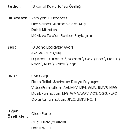
.
Radio :
18 Kanal Kayıt Hafıza Özelliği
.
Bluetooth :
Versiyon: Bluetooth 5.0
Eller Serbest Arama ve Ses Akışı
Dahili Mikrofon
Müzik ve Telefon Rehberi Paylaşımı
.
Ses :
10 Band Ekolayzer Ayarı
4x45W Güç Çıkışı
EQ Modu: Kullanıcı \ Normal \ Caz \ Pop \ Klasik \
Rock \ Ruh \ Vokal \ Ağır
.
USB :
USB Çıkışı
Flash Bellek Üzerinden Dosya Paylaşımı
Video Formatları : AVI, MKV, MP4, WMV, RMVB, MPG
Müzik Formatları: MP3, WMA, WAV, AC3, OGG, FLAC
Görüntü Formatları: JPEG, BMP, PNG,TIFF
.
Diğer
Clear Panel
Özellikler :
Güçlü Radyo Alıcısı
Dahili Wi-Fi