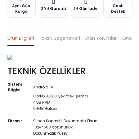
Aynı Gün
Canlı
2 Yıl Garanti
14 Gün İade
Kargo
Destek
Ürün Bilgileri
Taksit Seçenekleri
Ürün Yorumları
Öneriler
TEKNİK ÖZELLİKLER
Sistem
Android 14
Bilgisi :
Cortex A53 8 Çekirdek İşlemci
4GB RAM
64GB Hafıza
.
Ekran :
9 Inch Kapasitif Dokunmatik Ekran
1024*600 çözünürlük
Dokunmatik Yüzey