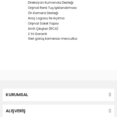
Direksiyon Kumanda Desteği
Orijinal Renk Tuş Işıklandırması
Ön Kamera Desteği
Araç Logosu İle Açılma
Orijinal Soket Yapısı
Amfi Çıkışları (RCA)
2 Yıl Garanti
Geri görüş kamerası mevcuttur.
Bu ürünün fiyat bilgisi, resim, ürün açıklamalarında ve diğer
konularda yetersiz gördüğünüz noktaları öneri formunu
Bu ürüne ilk yorumu siz yapın!
kullanarak tarafımıza iletebilirsiniz.
Görüş ve önerileriniz için teşekkür ederiz.
Yorum Yaz
KURUMSAL
Ürün resmi kalitesiz, bozuk veya görüntülenemiyor.
Ürün açıklamasında eksik bilgiler bulunuyor.
Ürün bilgilerinde hatalar bulunuyor.
ALIŞVERİŞ
Ürün fiyatı diğer sitelerden daha pahalı.