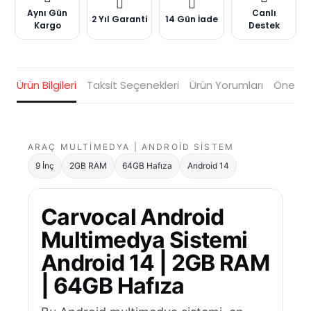
Aynı Gün
Canlı
2 Yıl Garanti
14 Gün İade
Kargo
Destek
Ürün Bilgileri
Taksit Seçenekleri
Ürün Yorumları
Öneriler
ARAÇ MULTIMEDYA | ANDROID SISTEM
9 İnç
2GB RAM
64GB Hafıza
Android 14
Carvocal Android
Multimedya Sistemi
Android 14 | 2GB RAM
| 64GB Hafıza