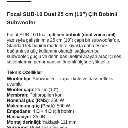
FORD
AKSESUAR
DİREKSİYON
NEMO
PANDA
KUGA
KONA
STONIC
GLK
ZAFİRA
307
MASTER
VERSO
GOLF
MERCEDES
UNİVERSAL
JAGUAR
SKODA
PEUGEOT
Focal SUB-10 Dual 25 cm (10″) Çift Bobinli
HONDA
HOPARLÖR KASNAĞI
HAYALET EKRANLAR
SAXO
PUNTO
MONDEO
SANTAFE
VENGA
ML
308
MEGANE
YARİS
JETTA
MİNİ COOPER
VOLKSWAGEN
JEEP
TOYOTA
SEAT
Subwoofer
HYUNDAİ
İŞLEMCİ
VAKUM KAPI SİSTEMLERİ
XSARA
SCUDO
PUMA
STARIA
S SERİSİ
406
SYMBOL
PASSAT
NİSSAN
KİA
VOLKSWAGEN
SKODA
Focal SUB-10 Dual,
çift ses bobinli (dual voice coil)
yapısıyla geliştirilmiş 25 cm (10″) çaplı bir subwoofer’dır.
ISUZU
KABLO
SIENA
RANGER
TUCSON
SLK
407
TALIANT
POLO
OPEL
LAND ROVER
VOLVO
TOYOTA
Standart tek bobinli modellere kıyasla daha esnek
bağlantı ve güç kullanımı olanağı sağlayan bu
IVECO
MİDBASS
S-MAX
SPRİNTER
5008
TRAFIC
SCİROCCO
PEUGEOT
MASERATI
UNİVERSAL
subwoofer, güçlü ve derin bas üretimi arayan araç içi ses
sistemlerinin performansını önemli ölçüde yükseltir.
JEEP
TRANSİT
VİANO
508
TİGUAN
RENAULT
MERCEDES
VOLKSWAGEN
Teknik Özellikler
KİA
VİTO
BİPPER
TOUAREG
SEAT
MG
Woofer tipi
: Subwoofer – kapalı kutu ve bass-refleks
uyumlu
Woofer çapı
: 25 cm (10″)
LAND ROVER
BOXER
TOURAN
SKODA
MİNİCOOPER
Membran
: Polipropilen koni
Nominal güç (RMS)
: 250 W
LINCOLN
PARTNER
TRANSPORTER
TOYOTA
MITSUBISHI
Maksimum güç (Peak)
: 500 W
Empedans
: 4 Ω + 4 Ω (çift bobin)
MAZDA
VOLKSWAGEN
NİSSAN
Hassasiyet
: 85 dB
Montaj derinliği
: Yaklaşık 111 mm
MERCEDES
OPEL
Surround
: Butyl süspansiyon