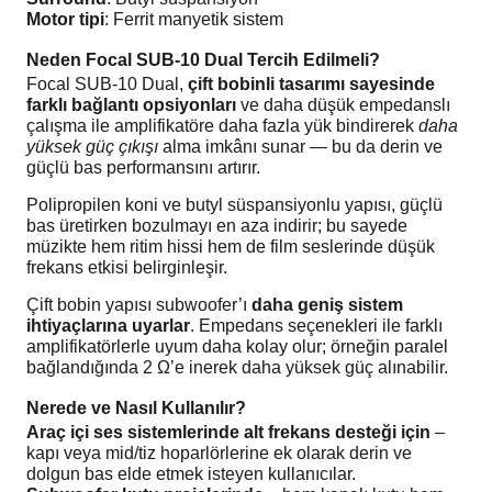
Motor tipi
: Ferrit manyetik sistem
MİNİ
PEUGEOT
Neden Focal SUB-10 Dual Tercih Edilmeli?
MİTSUBİSHİ
PORSCHE
Focal SUB-10 Dual,
çift bobinli tasarımı sayesinde
farklı bağlantı opsiyonları
ve daha düşük empedanslı
NİSSAN
RENAULT
çalışma ile amplifikatöre daha fazla yük bindirerek
daha
yüksek güç çıkışı
alma imkânı sunar — bu da derin ve
OPEL
SEAT
güçlü bas performansını artırır.
PEUGEOT
Polipropilen koni ve butyl süspansiyonlu yapısı, güçlü
SKODA
bas üretirken bozulmayı en aza indirir; bu sayede
müzikte hem ritim hissi hem de film seslerinde düşük
PORSCHE
SSANGYONG
frekans etkisi belirginleşir.
RENAULT
SUBARU
Çift bobin yapısı subwoofer’ı
daha geniş sistem
ihtiyaçlarına uyarlar
. Empedans seçenekleri ile farklı
SEAT
SUZUKİ
amplifikatörlerle uyum daha kolay olur; örneğin paralel
bağlandığında 2 Ω’e inerek daha yüksek güç alınabilir.
SKODA
TOYOTA
Nerede ve Nasıl Kullanılır?
SSANGYONG
VOLKSWAGEN
Araç içi ses sistemlerinde alt frekans desteği için
–
kapı veya mid/tiz hoparlörlerine ek olarak derin ve
SUBARU
VOLVO
dolgun bas elde etmek isteyen kullanıcılar.