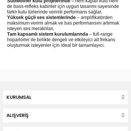
Subwoofer kutu projelerinde
– hem kapalı kutu hem
SUZUKİ
de bass-refleks kabinler için uygun tasarımı sayesinde
farklı kutu türlerinde verimli performans sağlar.
TOYOTA
Yüksek güçli ses sistemlerinde
– amplifikatörden
maksimum verimi almak ve bas performansını artırmak
isteyen ses meraklıları.
UNİVERSAL
Tam kapsamlı sistem kurulumlarında
– full-range
hoparlörler ile birlikte dengeli ve etkileyici alt frekans
VOLKSWAGEN
oluşturmak isteyenler için ideal bir tamamlayıcı.
VOLVO
Bu ürünün fiyat bilgisi, resim, ürün açıklamalarında ve diğer
konularda yetersiz gördüğünüz noktaları öneri formunu
Bu ürüne ilk yorumu siz yapın!
kullanarak tarafımıza iletebilirsiniz.
Görüş ve önerileriniz için teşekkür ederiz.
Yorum Yaz
KURUMSAL
Ürün resmi kalitesiz, bozuk veya görüntülenemiyor.
Ürün açıklamasında eksik bilgiler bulunuyor.
Ürün bilgilerinde hatalar bulunuyor.
ALIŞVERİŞ
Ürün fiyatı diğer sitelerden daha pahalı.
Bu ürüne benzer farklı alternatifler olmalı.