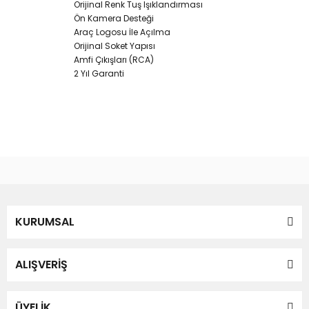
Orijinal Renk Tuş Işıklandırması
Ön Kamera Desteği
Araç Logosu İle Açılma
Orijinal Soket Yapısı
Amfi Çıkışları (RCA)
2 Yıl Garanti
Bu ürünün fiyat bilgisi, resim, ürün açıklamalarında ve diğer
konularda yetersiz gördüğünüz noktaları öneri formunu
Bu ürüne ilk yorumu siz yapın!
kullanarak tarafımıza iletebilirsiniz.
Görüş ve önerileriniz için teşekkür ederiz.
Yorum Yaz
KURUMSAL
Ürün resmi kalitesiz, bozuk veya görüntülenemiyor.
Ürün açıklamasında eksik bilgiler bulunuyor.
Ürün bilgilerinde hatalar bulunuyor.
ALIŞVERİŞ
Ürün fiyatı diğer sitelerden daha pahalı.
Bu ürüne benzer farklı alternatifler olmalı.
ÜYELİK