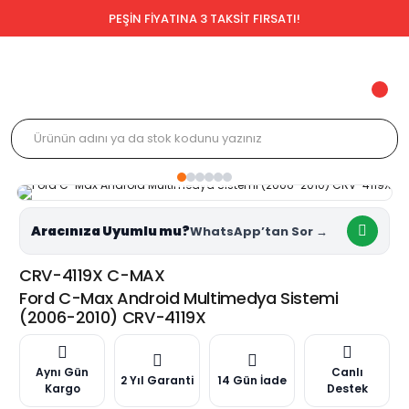
PEŞİN FİYATINA 3 TAKSİT FIRSATI!
Aracınıza Uyumlu mu?
CRV-4119X C-MAX
Ford C-Max Android Multimedya Sistemi
(2006-2010) CRV-4119X
Aynı Gün
Canlı
2 Yıl Garanti
14 Gün İade
Kargo
Destek