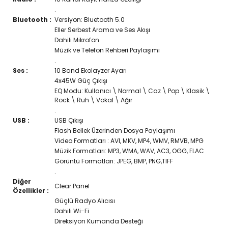
.
Bluetooth :
Versiyon: Bluetooth 5.0
Eller Serbest Arama ve Ses Akışı
Dahili Mikrofon
Müzik ve Telefon Rehberi Paylaşımı
.
Ses :
10 Band Ekolayzer Ayarı
4x45W Güç Çıkışı
EQ Modu: Kullanıcı \ Normal \ Caz \ Pop \ Klasik \
Rock \ Ruh \ Vokal \ Ağır
.
USB :
USB Çıkışı
Flash Bellek Üzerinden Dosya Paylaşımı
Video Formatları : AVI, MKV, MP4, WMV, RMVB, MPG
Müzik Formatları: MP3, WMA, WAV, AC3, OGG, FLAC
Görüntü Formatları: JPEG, BMP, PNG,TIFF
.
Diğer
Clear Panel
Özellikler :
Güçlü Radyo Alıcısı
Dahili Wi-Fi
Direksiyon Kumanda Desteği