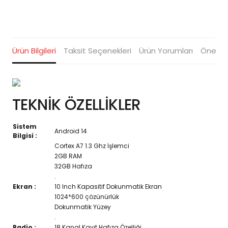
Ürün Bilgileri
Taksit Seçenekleri
Ürün Yorumları
Öneriler
TEKNİK ÖZELLİKLER
Sistem
Android 14
Bilgisi :
Cortex A7 1.3 Ghz İşlemci
2GB RAM
32GB Hafıza
.
Ekran :
10 Inch Kapasitif Dokunmatik Ekran
1024*600 çözünürlük
Dokunmatik Yüzey
.
Radio :
18 Kanal Kayıt Hafıza Özelliği