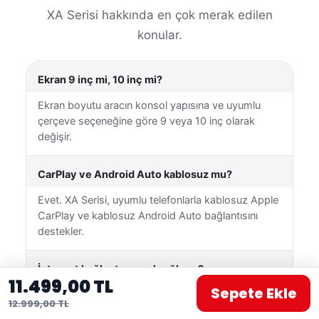
XA Serisi hakkında en çok merak edilen
konular.
Ekran 9 inç mi, 10 inç mi?
Ekran boyutu aracın konsol yapısına ve uyumlu
çerçeve seçeneğine göre 9 veya 10 inç olarak
değişir.
CarPlay ve Android Auto kablosuz mu?
Evet. XA Serisi, uyumlu telefonlarla kablosuz Apple
CarPlay ve kablosuz Android Auto bağlantısını
destekler.
İnternet bağlantısı nasıl sağlanır?
11.499,00 TL
Sepete Ekle
Cihaz Wi-Fi üzerinden uygun bir kablosuz ağa
12.999,00 TL
veya telefonunuzun mobil erişim noktasına