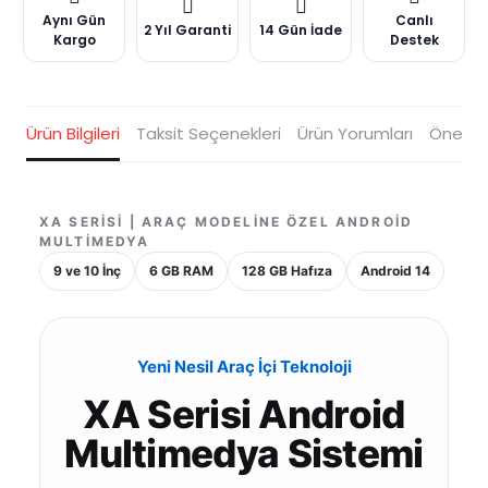
Aynı Gün
Canlı
2 Yıl Garanti
14 Gün İade
Kargo
Destek
Ürün Bilgileri
Taksit Seçenekleri
Ürün Yorumları
Öneriler
XA SERISI | ARAÇ MODELINE ÖZEL ANDROID
MULTIMEDYA
9 ve 10 İnç
6 GB RAM
128 GB Hafıza
Android 14
Yeni Nesil Araç İçi Teknoloji
XA Serisi Android
Multimedya Sistemi