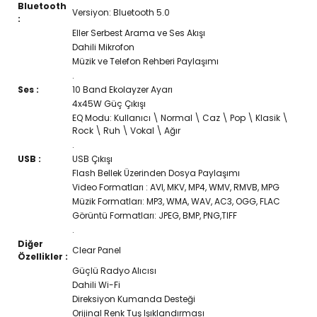
Bluetooth
Versiyon: Bluetooth 5.0
:
Eller Serbest Arama ve Ses Akışı
Dahili Mikrofon
Müzik ve Telefon Rehberi Paylaşımı
.
Ses :
10 Band Ekolayzer Ayarı
4x45W Güç Çıkışı
EQ Modu: Kullanıcı \ Normal \ Caz \ Pop \ Klasik \
Rock \ Ruh \ Vokal \ Ağır
.
USB :
USB Çıkışı
Flash Bellek Üzerinden Dosya Paylaşımı
Video Formatları : AVI, MKV, MP4, WMV, RMVB, MPG
Müzik Formatları: MP3, WMA, WAV, AC3, OGG, FLAC
Görüntü Formatları: JPEG, BMP, PNG,TIFF
.
Diğer
Clear Panel
Özellikler :
Güçlü Radyo Alıcısı
Dahili Wi-Fi
Direksiyon Kumanda Desteği
Orijinal Renk Tuş Işıklandırması