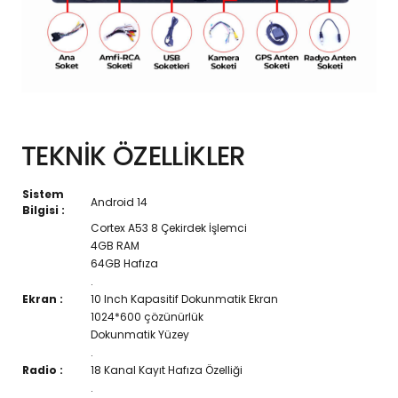
TEKNİK ÖZELLİKLER
Sistem
Android 14
Bilgisi :
Cortex A53 8 Çekirdek İşlemci
4GB RAM
64GB Hafıza
.
Ekran :
10 Inch Kapasitif Dokunmatik Ekran
1024*600 çözünürlük
Dokunmatik Yüzey
.
Radio :
18 Kanal Kayıt Hafıza Özelliği
.