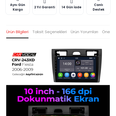
Aynı Gün
Canlı
2 Yıl Garanti
14 Gün İade
Kargo
Destek
Ürün Bilgileri
Taksit Seçenekleri
Ürün Yorumları
Öneriler