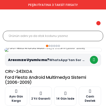
PEŞİN FİYATINA 3 TAKSİT FIRSATI!
Aracınıza Uyumlu mu?
CRV-243XDA
Ford Fiesta Android Multimedya Sistemi
(2006-2009)
Aynı Gün
Canlı
2 Yıl Garanti
14 Gün İade
Kargo
Destek