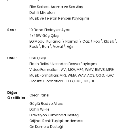
:
Eller Serbest Arama ve Ses Akışı
Dahili Mikrofon
Müzik ve Telefon Rehberi Paylaşımı
.
Ses :
10 Band Ekolayzer Ayarı
4x45W Güç Çıkışı
EQ Modu: Kullanıcı \ Normal \ Caz \ Pop \ Klasik \
Rock \ Ruh \ Vokal \ Ağır
.
USB :
USB Çıkışı
Flash Bellek Üzerinden Dosya Paylaşımı
Video Formatları : AVI, MKV, MP4, WMV, RMVB, MPG
Müzik Formatları: MP3, WMA, WAV, AC3, OGG, FLAC
Görüntü Formatları: JPEG, BMP, PNG,TIFF
.
Diğer
Clear Panel
Özellikler :
Güçlü Radyo Alıcısı
Dahili Wi-Fi
Direksiyon Kumanda Desteği
Orijinal Renk Tuş Işıklandırması
Ön Kamera Desteği