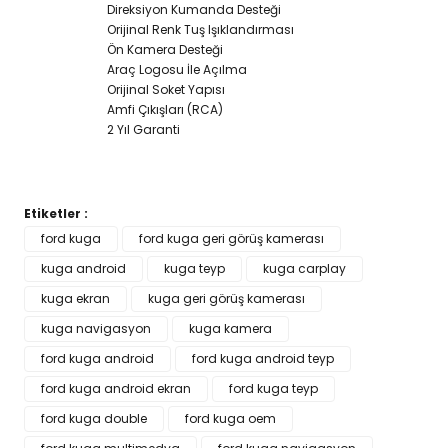
Direksiyon Kumanda Desteği
Orijinal Renk Tuş Işıklandırması
Ön Kamera Desteği
Araç Logosu İle Açılma
Orijinal Soket Yapısı
Amfi Çıkışları (RCA)
2 Yıl Garanti
Etiketler :
Bu ürünün fiyat bilgisi, resim, ürün açıklamalarında ve diğer
ford kuga
ford kuga geri görüş kamerası
konularda yetersiz gördüğünüz noktaları öneri formunu
kuga android
Bu ürüne ilk yorumu siz yapın!
kuga teyp
kuga carplay
kullanarak tarafımıza iletebilirsiniz.
Görüş ve önerileriniz için teşekkür ederiz.
kuga ekran
kuga geri görüş kamerası
kuga navigasyon
kuga kamera
Yorum Yaz
Ürün resmi kalitesiz, bozuk veya görüntülenemiyor.
ford kuga android
ford kuga android teyp
Ürün açıklamasında eksik bilgiler bulunuyor.
ford kuga android ekran
ford kuga teyp
Ürün bilgilerinde hatalar bulunuyor.
ford kuga double
ford kuga oem
Ürün fiyatı diğer sitelerden daha pahalı.