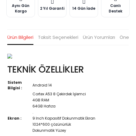
Aynı Gün
Canlı
2 Yıl Garanti
14 Gün İade
Kargo
Destek
Ürün Bilgileri
Taksit Seçenekleri
Ürün Yorumları
Öneriler
TEKNİK ÖZELLİKLER
Sistem
Android 14
Bilgisi :
Cortex A53 8 Çekirdek İşlemci
4GB RAM
64GB Hafıza
.
Ekran :
9 Inch Kapasitif Dokunmatik Ekran
1024*600 çözünürlük
Dokunmatik Yüzey