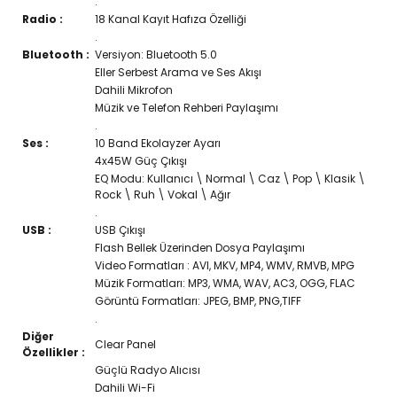
.
Radio :
18 Kanal Kayıt Hafıza Özelliği
.
Bluetooth :
Versiyon: Bluetooth 5.0
Eller Serbest Arama ve Ses Akışı
Dahili Mikrofon
Müzik ve Telefon Rehberi Paylaşımı
.
Ses :
10 Band Ekolayzer Ayarı
4x45W Güç Çıkışı
EQ Modu: Kullanıcı \ Normal \ Caz \ Pop \ Klasik \
Rock \ Ruh \ Vokal \ Ağır
.
USB :
USB Çıkışı
Flash Bellek Üzerinden Dosya Paylaşımı
Video Formatları : AVI, MKV, MP4, WMV, RMVB, MPG
Müzik Formatları: MP3, WMA, WAV, AC3, OGG, FLAC
Görüntü Formatları: JPEG, BMP, PNG,TIFF
.
Diğer
Clear Panel
Özellikler :
Güçlü Radyo Alıcısı
Dahili Wi-Fi