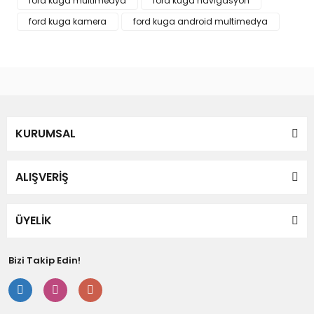
ford kuga multimedya
ford kuga navigasyon
Bu ürüne benzer farklı alternatifler olmalı.
ford kuga kamera
ford kuga android multimedya
Gönder
KURUMSAL
ALIŞVERİŞ
ÜYELİK
Bizi Takip Edin!