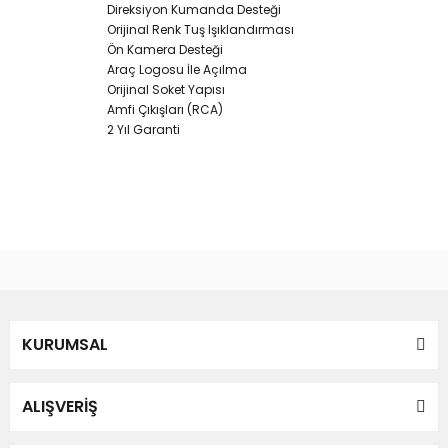
Direksiyon Kumanda Desteği
Orijinal Renk Tuş Işıklandırması
Ön Kamera Desteği
Araç Logosu İle Açılma
Orijinal Soket Yapısı
Amfi Çıkışları (RCA)
2 Yıl Garanti
Bu ürünün fiyat bilgisi, resim, ürün açıklamalarında ve diğer
konularda yetersiz gördüğünüz noktaları öneri formunu
Bu ürüne ilk yorumu siz yapın!
kullanarak tarafımıza iletebilirsiniz.
Görüş ve önerileriniz için teşekkür ederiz.
Yorum Yaz
KURUMSAL
Ürün resmi kalitesiz, bozuk veya görüntülenemiyor.
Ürün açıklamasında eksik bilgiler bulunuyor.
Ürün bilgilerinde hatalar bulunuyor.
ALIŞVERİŞ
Ürün fiyatı diğer sitelerden daha pahalı.