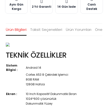
Aynı Gün
Canlı
2 Yıl Garanti
14 Gün İade
Kargo
Destek
Ürün Bilgileri
Taksit Seçenekleri
Ürün Yorumları
Öneriler
TEKNİK ÖZELLİKLER
Sistem
Android 14
Bilgisi :
Cortex A53 8 Çekirdek İşlemci
8GB RAM
128GB Hafıza
.
Ekran :
10 Inch Kapasitif Dokunmatik Ekran
1024*600 çözünürlük
Dokunmatik Yüzey