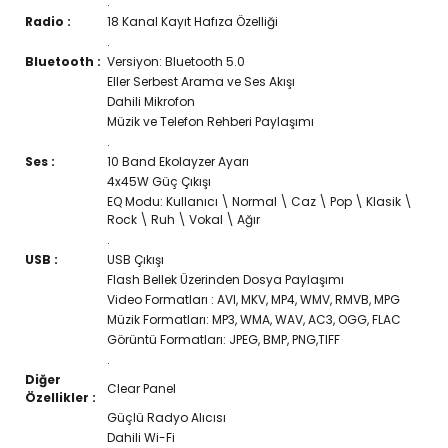
.
Radio :
18 Kanal Kayıt Hafıza Özelliği
.
Bluetooth :
Versiyon: Bluetooth 5.0
Eller Serbest Arama ve Ses Akışı
Dahili Mikrofon
Müzik ve Telefon Rehberi Paylaşımı
.
Ses :
10 Band Ekolayzer Ayarı
4x45W Güç Çıkışı
EQ Modu: Kullanıcı \ Normal \ Caz \ Pop \ Klasik \
Rock \ Ruh \ Vokal \ Ağır
.
USB :
USB Çıkışı
Flash Bellek Üzerinden Dosya Paylaşımı
Video Formatları : AVI, MKV, MP4, WMV, RMVB, MPG
Müzik Formatları: MP3, WMA, WAV, AC3, OGG, FLAC
Görüntü Formatları: JPEG, BMP, PNG,TIFF
.
Diğer
Clear Panel
Özellikler :
Güçlü Radyo Alıcısı
Dahili Wi-Fi