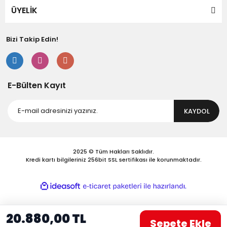
Bu ürüne benzer farklı alternatifler olmalı.
ÜYELİK
Bizi Takip Edin!
Gönder
E-Bülten Kayıt
KAYDOL
2025 © Tüm Hakları Saklıdır.
Kredi kartı bilgileriniz 256bit SSL sertifikası ile korunmaktadır.
ile
ideasoft
e-
hazırlandı.
ticaret
paketleri
20.880,00 TL
Sepete Ekle