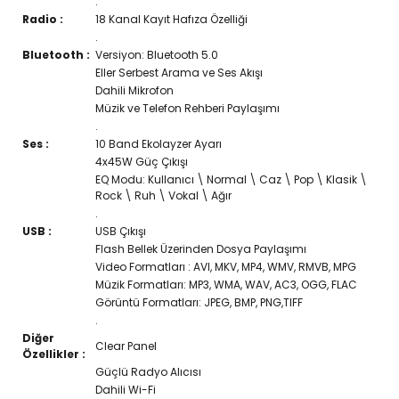
.
Radio :
18 Kanal Kayıt Hafıza Özelliği
.
Bluetooth :
Versiyon: Bluetooth 5.0
Eller Serbest Arama ve Ses Akışı
Dahili Mikrofon
Müzik ve Telefon Rehberi Paylaşımı
.
Ses :
10 Band Ekolayzer Ayarı
4x45W Güç Çıkışı
EQ Modu: Kullanıcı \ Normal \ Caz \ Pop \ Klasik \
Rock \ Ruh \ Vokal \ Ağır
.
USB :
USB Çıkışı
Flash Bellek Üzerinden Dosya Paylaşımı
Video Formatları : AVI, MKV, MP4, WMV, RMVB, MPG
Müzik Formatları: MP3, WMA, WAV, AC3, OGG, FLAC
Görüntü Formatları: JPEG, BMP, PNG,TIFF
.
Diğer
Clear Panel
Özellikler :
Güçlü Radyo Alıcısı
Dahili Wi-Fi