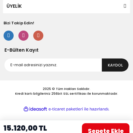
Bu ürüne benzer farklı alternatifler olmalı.
ÜYELİK
Bizi Takip Edin!
Gönder
E-Bülten Kayıt
KAYDOL
2025 © Tüm Hakları Saklıdır.
Kredi kartı bilgileriniz 256bit SSL sertifikası ile korunmaktadır.
ile
ideasoft
e-
hazırlandı.
ticaret
paketleri
15.120,00 TL
Sepete Ekle