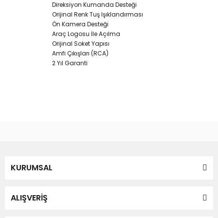
Direksiyon Kumanda Desteği
Orijinal Renk Tuş Işıklandırması
Ön Kamera Desteği
Araç Logosu İle Açılma
Orijinal Soket Yapısı
Amfi Çıkışları (RCA)
2 Yıl Garanti
Bu ürünün fiyat bilgisi, resim, ürün açıklamalarında ve diğer
konularda yetersiz gördüğünüz noktaları öneri formunu
Bu ürüne ilk yorumu siz yapın!
kullanarak tarafımıza iletebilirsiniz.
Görüş ve önerileriniz için teşekkür ederiz.
Yorum Yaz
KURUMSAL
Ürün resmi kalitesiz, bozuk veya görüntülenemiyor.
Ürün açıklamasında eksik bilgiler bulunuyor.
Ürün bilgilerinde hatalar bulunuyor.
ALIŞVERİŞ
Ürün fiyatı diğer sitelerden daha pahalı.