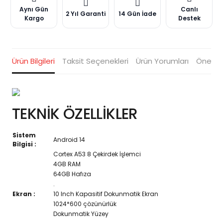
Aynı Gün
Canlı
2 Yıl Garanti
14 Gün İade
Kargo
Destek
Ürün Bilgileri
Taksit Seçenekleri
Ürün Yorumları
Öneriler
TEKNİK ÖZELLİKLER
Sistem
Android 14
Bilgisi :
Cortex A53 8 Çekirdek İşlemci
4GB RAM
64GB Hafıza
.
Ekran :
10 Inch Kapasitif Dokunmatik Ekran
1024*600 çözünürlük
Dokunmatik Yüzey