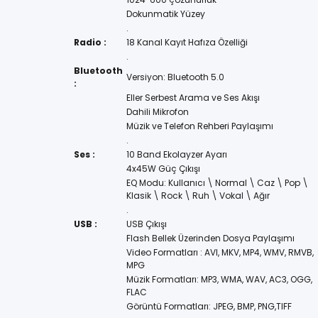
Dokunmatik Yüzey
.
Radio :
18 Kanal Kayıt Hafıza Özelliği
.
Bluetooth
Versiyon: Bluetooth 5.0
:
Eller Serbest Arama ve Ses Akışı
Dahili Mikrofon
Müzik ve Telefon Rehberi Paylaşımı
.
Ses :
10 Band Ekolayzer Ayarı
4x45W Güç Çıkışı
EQ Modu: Kullanıcı \ Normal \ Caz \ Pop \
Klasik \ Rock \ Ruh \ Vokal \ Ağır
.
USB :
USB Çıkışı
Flash Bellek Üzerinden Dosya Paylaşımı
Video Formatları : AVI, MKV, MP4, WMV, RMVB,
MPG
Müzik Formatları: MP3, WMA, WAV, AC3, OGG,
FLAC
Görüntü Formatları: JPEG, BMP, PNG,TIFF