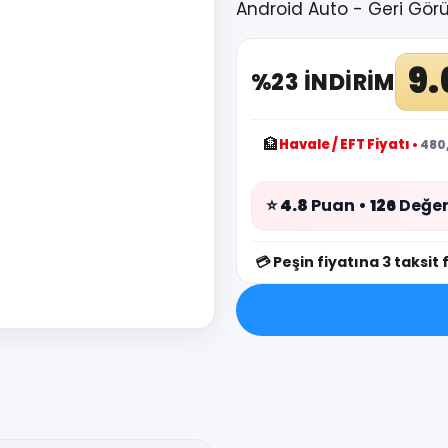
Android Auto - Geri Gör
9.
%23 İNDİRİM
🏦
Havale / EFT Fiyatı
•
480,
⭐
4.8
Puan •
126
Değer
💳
Peşin fiyatına 3 taksit 