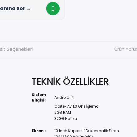
anına Sor →
sit Seçenekleri
Ürün Yoru
TEKNİK ÖZELLİKLER
Sistem
Android 14
Bilgisi :
Cortex A7 1.3 Ghz İşlemci
2GB RAM
32GB Hafıza
.
Ekran :
10 Inch Kapasitif Dokunmatik Ekran
1024*600 çözünürlük