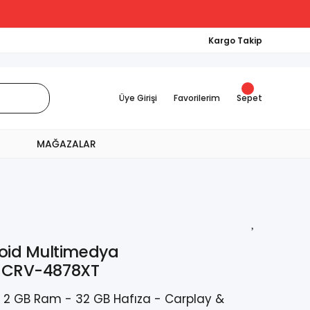
Kargo Takip
Üye Girişi
Favorilerim
Sepet
MAĞAZALAR
oid Multimedya
3) CRV-4878XT
- 2 GB Ram - 32 GB Hafıza - Carplay &