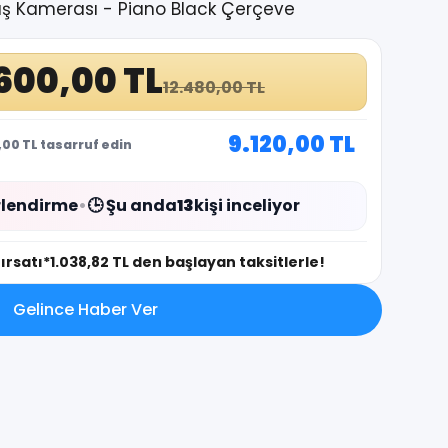
üş Kamerası - Piano Black Çerçeve
600,00 TL
12.480,00 TL
9.120,00 TL
00 TL tasarruf edin
lendirme
•
🕒 Şu anda
13
kişi inceliyor
fırsatı
*1.038,82 TL den başlayan taksitlerle!
Gelince Haber Ver