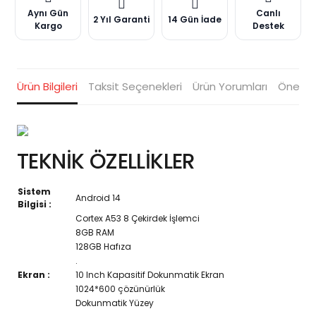
Aynı Gün
Canlı
2 Yıl Garanti
14 Gün İade
Kargo
Destek
Ürün Bilgileri
Taksit Seçenekleri
Ürün Yorumları
Öneriler
TEKNİK ÖZELLİKLER
Sistem
Android 14
Bilgisi :
Cortex A53 8 Çekirdek İşlemci
8GB RAM
128GB Hafıza
.
Ekran :
10 Inch Kapasitif Dokunmatik Ekran
1024*600 çözünürlük
Dokunmatik Yüzey