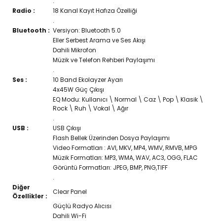
.
Radio :
18 Kanal Kayıt Hafıza Özelliği
.
Bluetooth :
Versiyon: Bluetooth 5.0
Eller Serbest Arama ve Ses Akışı
Dahili Mikrofon
Müzik ve Telefon Rehberi Paylaşımı
.
Ses :
10 Band Ekolayzer Ayarı
4x45W Güç Çıkışı
EQ Modu: Kullanıcı \ Normal \ Caz \ Pop \ Klasik \
Rock \ Ruh \ Vokal \ Ağır
.
USB :
USB Çıkışı
Flash Bellek Üzerinden Dosya Paylaşımı
Video Formatları : AVI, MKV, MP4, WMV, RMVB, MPG
Müzik Formatları: MP3, WMA, WAV, AC3, OGG, FLAC
Görüntü Formatları: JPEG, BMP, PNG,TIFF
.
Diğer
Clear Panel
Özellikler :
Güçlü Radyo Alıcısı
Dahili Wi-Fi