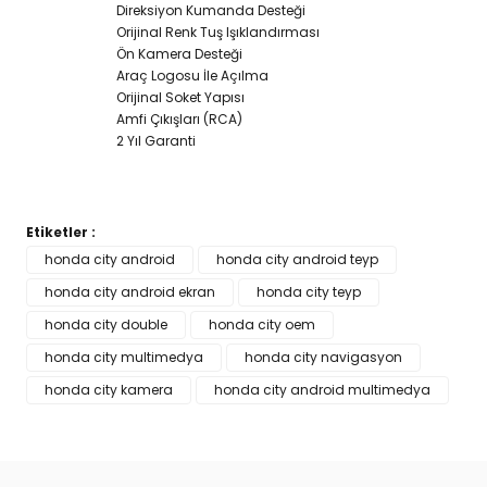
Direksiyon Kumanda Desteği
Orijinal Renk Tuş Işıklandırması
Ön Kamera Desteği
Araç Logosu İle Açılma
Orijinal Soket Yapısı
Amfi Çıkışları (RCA)
2 Yıl Garanti
Etiketler :
Bu ürünün fiyat bilgisi, resim, ürün açıklamalarında ve diğer
honda city android
honda city android teyp
konularda yetersiz gördüğünüz noktaları öneri formunu
honda city android ekran
Bu ürüne ilk yorumu siz yapın!
honda city teyp
kullanarak tarafımıza iletebilirsiniz.
Görüş ve önerileriniz için teşekkür ederiz.
honda city double
honda city oem
honda city multimedya
honda city navigasyon
Yorum Yaz
Ürün resmi kalitesiz, bozuk veya görüntülenemiyor.
honda city kamera
honda city android multimedya
Ürün açıklamasında eksik bilgiler bulunuyor.
Ürün bilgilerinde hatalar bulunuyor.
Ürün fiyatı diğer sitelerden daha pahalı.