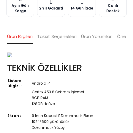
Aynı Gün
Canlı
2 Yıl Garanti
14 Gün İade
Kargo
Destek
Ürün Bilgileri
Taksit Seçenekleri
Ürün Yorumları
Öneriler
TEKNİK ÖZELLİKLER
Sistem
Android 14
Bilgisi :
Cortex A53 8 Çekirdek İşlemci
8GB RAM
128GB Hafıza
.
Ekran :
9 Inch Kapasitif Dokunmatik Ekran
1024*600 çözünürlük
Dokunmatik Yüzey