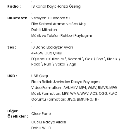
.
Radio :
18 Kanal Kayıt Hafıza Özelliği
.
Bluetooth :
Versiyon: Bluetooth 5.0
Eller Serbest Arama ve Ses Akışı
Dahili Mikrofon
Müzik ve Telefon Rehberi Paylaşımı
.
Ses :
10 Band Ekolayzer Ayarı
4x45W Güç Çıkışı
EQ Modu: Kullanıcı \ Normal \ Caz \ Pop \ Klasik \
Rock \ Ruh \ Vokal \ Ağır
.
USB :
USB Çıkışı
Flash Bellek Üzerinden Dosya Paylaşımı
Video Formatları : AVI, MKV, MP4, WMV, RMVB, MPG
Müzik Formatları: MP3, WMA, WAV, AC3, OGG, FLAC
Görüntü Formatları: JPEG, BMP, PNG,TIFF
.
Diğer
Clear Panel
Özellikler :
Güçlü Radyo Alıcısı
Dahili Wi-Fi