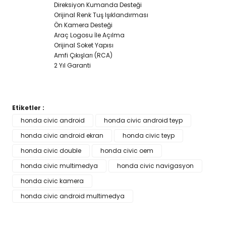
Direksiyon Kumanda Desteği
Orijinal Renk Tuş Işıklandırması
Ön Kamera Desteği
Araç Logosu İle Açılma
Orijinal Soket Yapısı
Amfi Çıkışları (RCA)
2 Yıl Garanti
Etiketler :
Bu ürünün fiyat bilgisi, resim, ürün açıklamalarında ve diğer
honda civic android
honda civic android teyp
konularda yetersiz gördüğünüz noktaları öneri formunu
honda civic android ekran
Bu ürüne ilk yorumu siz yapın!
honda civic teyp
kullanarak tarafımıza iletebilirsiniz.
Görüş ve önerileriniz için teşekkür ederiz.
honda civic double
honda civic oem
honda civic multimedya
honda civic navigasyon
Yorum Yaz
Ürün resmi kalitesiz, bozuk veya görüntülenemiyor.
honda civic kamera
Ürün açıklamasında eksik bilgiler bulunuyor.
honda civic android multimedya
Ürün bilgilerinde hatalar bulunuyor.
Ürün fiyatı diğer sitelerden daha pahalı.