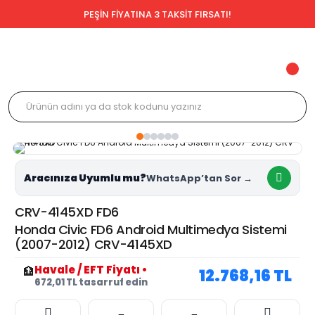
PEŞİN FİYATINA 3 TAKSİT FIRSATI!
Aracınıza Uyumlu mu?
CRV-4145XD FD6
Honda Civic FD6 Android Multimedya Sistemi
(2007-2012) CRV-4145XD
Havale / EFT Fiyatı
•
🏦
12.768,16 TL
672,01 TL tasarruf edin