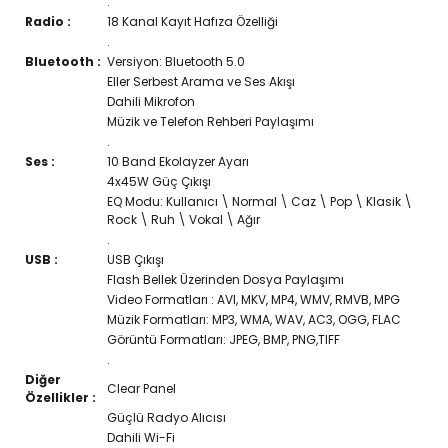
.
Radio :
18 Kanal Kayıt Hafıza Özelliği
.
Bluetooth :
Versiyon: Bluetooth 5.0
Eller Serbest Arama ve Ses Akışı
Dahili Mikrofon
Müzik ve Telefon Rehberi Paylaşımı
.
Ses :
10 Band Ekolayzer Ayarı
4x45W Güç Çıkışı
EQ Modu: Kullanıcı \ Normal \ Caz \ Pop \ Klasik \
Rock \ Ruh \ Vokal \ Ağır
.
USB :
USB Çıkışı
Flash Bellek Üzerinden Dosya Paylaşımı
Video Formatları : AVI, MKV, MP4, WMV, RMVB, MPG
Müzik Formatları: MP3, WMA, WAV, AC3, OGG, FLAC
Görüntü Formatları: JPEG, BMP, PNG,TIFF
.
Diğer
Clear Panel
Özellikler :
Güçlü Radyo Alıcısı
Dahili Wi-Fi