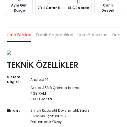
Aynı Gün
Canlı
2 Yıl Garanti
14 Gün İade
Kargo
Destek
Ürün Bilgileri
Taksit Seçenekleri
Ürün Yorumları
Öneriler
TEKNİK ÖZELLİKLER
Sistem
Android 14
Bilgisi :
Cortex A53 8 Çekirdek İşlemci
4GB RAM
64GB Hafıza
.
Ekran :
9 Inch Kapasitif Dokunmatik Ekran
1024*600 çözünürlük
Dokunmatik Yüzey