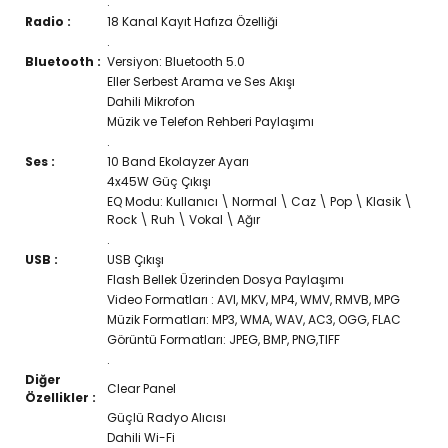
.
Radio :
18 Kanal Kayıt Hafıza Özelliği
.
Bluetooth :
Versiyon: Bluetooth 5.0
Eller Serbest Arama ve Ses Akışı
Dahili Mikrofon
Müzik ve Telefon Rehberi Paylaşımı
.
Ses :
10 Band Ekolayzer Ayarı
4x45W Güç Çıkışı
EQ Modu: Kullanıcı \ Normal \ Caz \ Pop \ Klasik \
Rock \ Ruh \ Vokal \ Ağır
.
USB :
USB Çıkışı
Flash Bellek Üzerinden Dosya Paylaşımı
Video Formatları : AVI, MKV, MP4, WMV, RMVB, MPG
Müzik Formatları: MP3, WMA, WAV, AC3, OGG, FLAC
Görüntü Formatları: JPEG, BMP, PNG,TIFF
.
Diğer
Clear Panel
Özellikler :
Güçlü Radyo Alıcısı
Dahili Wi-Fi