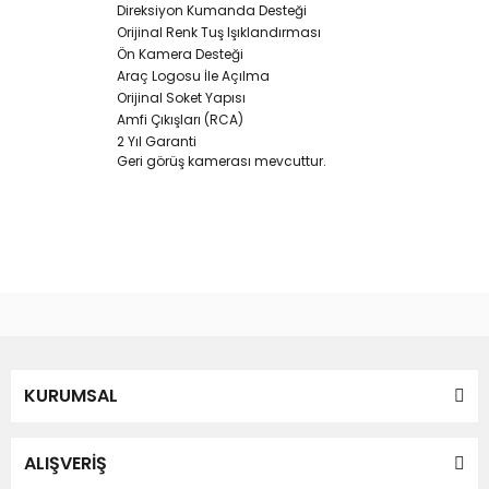
Direksiyon Kumanda Desteği
Orijinal Renk Tuş Işıklandırması
Ön Kamera Desteği
Araç Logosu İle Açılma
Orijinal Soket Yapısı
Amfi Çıkışları (RCA)
2 Yıl Garanti
Geri görüş kamerası mevcuttur.
Bu ürünün fiyat bilgisi, resim, ürün açıklamalarında ve diğer
konularda yetersiz gördüğünüz noktaları öneri formunu
Bu ürüne ilk yorumu siz yapın!
kullanarak tarafımıza iletebilirsiniz.
Görüş ve önerileriniz için teşekkür ederiz.
Yorum Yaz
KURUMSAL
Ürün resmi kalitesiz, bozuk veya görüntülenemiyor.
Ürün açıklamasında eksik bilgiler bulunuyor.
Ürün bilgilerinde hatalar bulunuyor.
ALIŞVERİŞ
Ürün fiyatı diğer sitelerden daha pahalı.