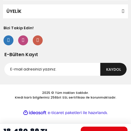
Bu ürüne benzer farklı alternatifler olmalı.
ÜYELİK
Bizi Takip Edin!
Gönder
E-Bülten Kayıt
KAYDOL
2025 © Tüm Hakları Saklıdır.
Kredi kartı bilgileriniz 256bit SSL sertifikası ile korunmaktadır.
ile
ideasoft
e-
hazırlandı.
ticaret
paketleri