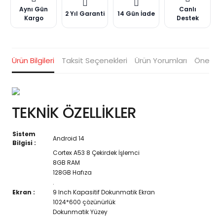
Aynı Gün
Canlı
2 Yıl Garanti
14 Gün İade
Kargo
Destek
Ürün Bilgileri
Taksit Seçenekleri
Ürün Yorumları
Öneriler
TEKNİK ÖZELLİKLER
Sistem
Android 14
Bilgisi :
Cortex A53 8 Çekirdek İşlemci
8GB RAM
128GB Hafıza
.
Ekran :
9 Inch Kapasitif Dokunmatik Ekran
1024*600 çözünürlük
Dokunmatik Yüzey