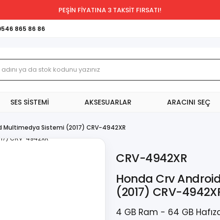
PEŞİN FİYATINA 3 TAKSİT FIRSATI!
0546 865 86 86
SES SİSTEMİ
AKSESUARLAR
ARACINI SEÇ
d Multimedya Sistemi (2017) CRV-4942XR
CRV-4942XR
Honda Crv Android
(2017) CRV-4942X
4 GB Ram - 64 GB Hafıza