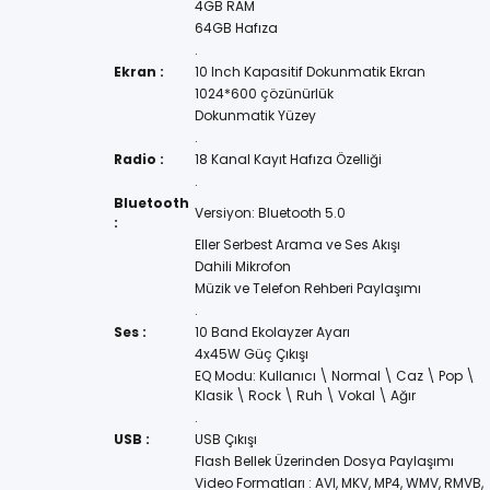
4GB RAM
64GB Hafıza
.
Ekran :
10 Inch Kapasitif Dokunmatik Ekran
1024*600 çözünürlük
Dokunmatik Yüzey
.
Radio :
18 Kanal Kayıt Hafıza Özelliği
.
Bluetooth
Versiyon: Bluetooth 5.0
:
Eller Serbest Arama ve Ses Akışı
Dahili Mikrofon
Müzik ve Telefon Rehberi Paylaşımı
.
Ses :
10 Band Ekolayzer Ayarı
4x45W Güç Çıkışı
EQ Modu: Kullanıcı \ Normal \ Caz \ Pop \
Klasik \ Rock \ Ruh \ Vokal \ Ağır
.
USB :
USB Çıkışı
Flash Bellek Üzerinden Dosya Paylaşımı
Video Formatları : AVI, MKV, MP4, WMV, RMVB,