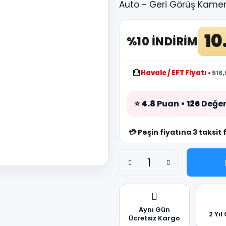
Auto - Geri Görüş Kamer
10
%10 İNDİRİM
🏦
Havale / EFT Fiyatı
•
516,
⭐
4.8
Puan •
126
Değer
💳
Peşin fiyatına 3 taksit 
Aynı Gün
2 Yıl
Ücretsiz Kargo