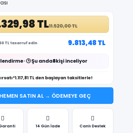
ası
.329,98 TL
11.520,00 TL
9.813,48 TL
50 TL tasarruf edin
lendirme
•
🕒 Şu anda
8
kişi inceliyor
fırsatı
*1.117,81 TL den başlayan taksitlerle!
HEMEN SATIN AL → ÖDEMEYE GEÇ
 Garanti
14 Gün İade
Canlı Destek