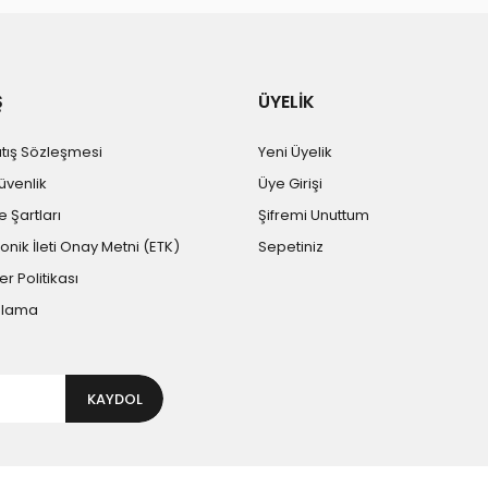
Ş
ÜYELİK
atış Sözleşmesi
Yeni Üyelik
Güvenlik
Üye Girişi
e Şartları
Şifremi Unuttum
ronik İleti Onay Metni (ETK)
Sepetiniz
er Politikası
plama
KAYDOL