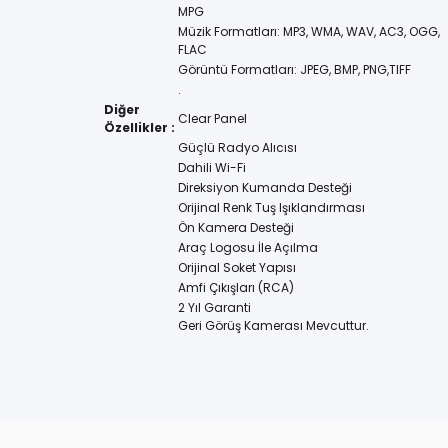
MPG
Müzik Formatları: MP3, WMA, WAV, AC3, OGG,
FLAC
Görüntü Formatları: JPEG, BMP, PNG,TIFF
.
Diğer
Clear Panel
Özellikler :
Güçlü Radyo Alıcısı
Dahili Wi-Fi
Direksiyon Kumanda Desteği
Orijinal Renk Tuş Işıklandırması
Ön Kamera Desteği
Araç Logosu İle Açılma
Orijinal Soket Yapısı
Amfi Çıkışları (RCA)
2 Yıl Garanti
Geri Görüş Kamerası Mevcuttur.