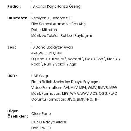
.
Radio :
18 Kanal Kayıt Hafıza Özelliği
.
Bluetooth :
Versiyon: Bluetooth 5.0
Eller Serbest Arama ve Ses Akışı
Dahili Mikrofon
Müzik ve Telefon Rehberi Paylaşımı
.
Ses :
10 Band Ekolayzer Ayarı
4x45W Güç Çıkışı
EQ Modu: Kullanıcı \ Normal \ Caz \ Pop \ Klasik \
Rock \ Ruh \ Vokal \ Ağır
.
USB :
USB Çıkışı
Flash Bellek Üzerinden Dosya Paylaşımı
Video Formatları : AVI, MKV, MP4, WMV, RMVB, MPG
Müzik Formatları: MP3, WMA, WAV, AC3, OGG, FLAC
Görüntü Formatları: JPEG, BMP, PNG,TIFF
.
Diğer
Clear Panel
Özellikler :
Güçlü Radyo Alıcısı
Dahili Wi-Fi