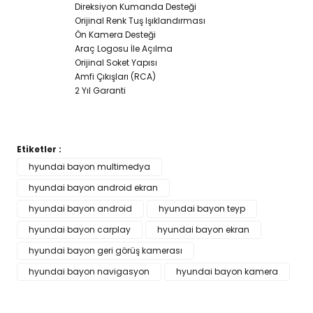
Direksiyon Kumanda Desteği
Orijinal Renk Tuş Işıklandırması
Ön Kamera Desteği
Araç Logosu İle Açılma
Orijinal Soket Yapısı
Amfi Çıkışları (RCA)
2 Yıl Garanti
Etiketler :
Bu ürünün fiyat bilgisi, resim, ürün açıklamalarında ve diğer
hyundai bayon multimedya
konularda yetersiz gördüğünüz noktaları öneri formunu
hyundai bayon android ekran
Bu ürüne ilk yorumu siz yapın!
kullanarak tarafımıza iletebilirsiniz.
Görüş ve önerileriniz için teşekkür ederiz.
hyundai bayon android
hyundai bayon teyp
hyundai bayon carplay
hyundai bayon ekran
Yorum Yaz
Ürün resmi kalitesiz, bozuk veya görüntülenemiyor.
hyundai bayon geri görüş kamerası
Ürün açıklamasında eksik bilgiler bulunuyor.
hyundai bayon navigasyon
hyundai bayon kamera
Ürün bilgilerinde hatalar bulunuyor.
Ürün fiyatı diğer sitelerden daha pahalı.