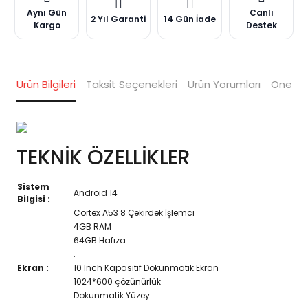
Aynı Gün
Canlı
2 Yıl Garanti
14 Gün İade
Kargo
Destek
Ürün Bilgileri
Taksit Seçenekleri
Ürün Yorumları
Öneriler
TEKNİK ÖZELLİKLER
Sistem
Android 14
Bilgisi :
Cortex A53 8 Çekirdek İşlemci
4GB RAM
64GB Hafıza
.
Ekran :
10 Inch Kapasitif Dokunmatik Ekran
1024*600 çözünürlük
Dokunmatik Yüzey