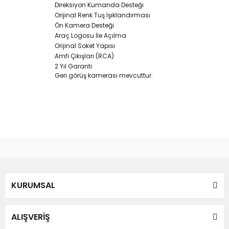
Direksiyon Kumanda Desteği
Orijinal Renk Tuş Işıklandırması
Ön Kamera Desteği
Araç Logosu İle Açılma
Orijinal Soket Yapısı
Amfi Çıkışları (RCA)
2 Yıl Garanti
Geri görüş kamerası mevcuttur.
Bu ürünün fiyat bilgisi, resim, ürün açıklamalarında ve diğer
konularda yetersiz gördüğünüz noktaları öneri formunu
Bu ürüne ilk yorumu siz yapın!
kullanarak tarafımıza iletebilirsiniz.
Görüş ve önerileriniz için teşekkür ederiz.
Yorum Yaz
KURUMSAL
Ürün resmi kalitesiz, bozuk veya görüntülenemiyor.
Ürün açıklamasında eksik bilgiler bulunuyor.
Ürün bilgilerinde hatalar bulunuyor.
ALIŞVERİŞ
Ürün fiyatı diğer sitelerden daha pahalı.