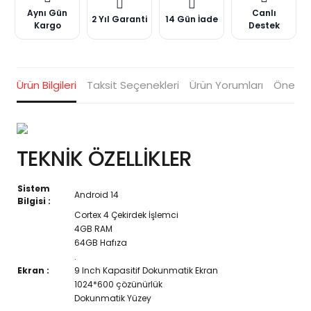
Aynı Gün
Canlı
2 Yıl Garanti
14 Gün İade
Kargo
Destek
Ürün Bilgileri
Taksit Seçenekleri
Ürün Yorumları
Öneriler
TEKNİK ÖZELLİKLER
Sistem
Android 14
Bilgisi :
Cortex 4 Çekirdek İşlemci
4GB RAM
64GB Hafıza
.
Ekran :
9 Inch Kapasitif Dokunmatik Ekran
1024*600 çözünürlük
Dokunmatik Yüzey