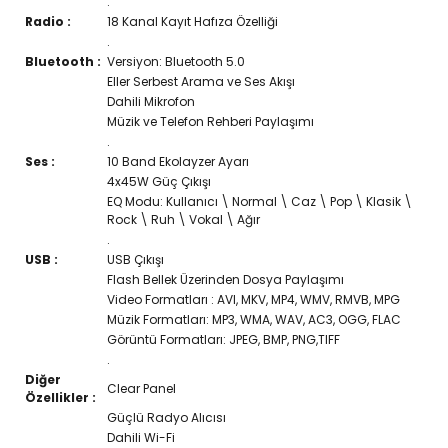
.
Radio :
18 Kanal Kayıt Hafıza Özelliği
.
Bluetooth :
Versiyon: Bluetooth 5.0
Eller Serbest Arama ve Ses Akışı
Dahili Mikrofon
Müzik ve Telefon Rehberi Paylaşımı
.
Ses :
10 Band Ekolayzer Ayarı
4x45W Güç Çıkışı
EQ Modu: Kullanıcı \ Normal \ Caz \ Pop \ Klasik \
Rock \ Ruh \ Vokal \ Ağır
.
USB :
USB Çıkışı
Flash Bellek Üzerinden Dosya Paylaşımı
Video Formatları : AVI, MKV, MP4, WMV, RMVB, MPG
Müzik Formatları: MP3, WMA, WAV, AC3, OGG, FLAC
Görüntü Formatları: JPEG, BMP, PNG,TIFF
.
Diğer
Clear Panel
Özellikler :
Güçlü Radyo Alıcısı
Dahili Wi-Fi